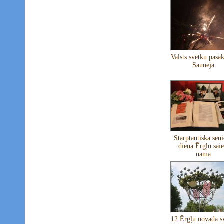
Valsts svētku pas
Saunējā
Starptautiskā sen
diena Ērgļu saie
namā
12.Ērgļu novada s