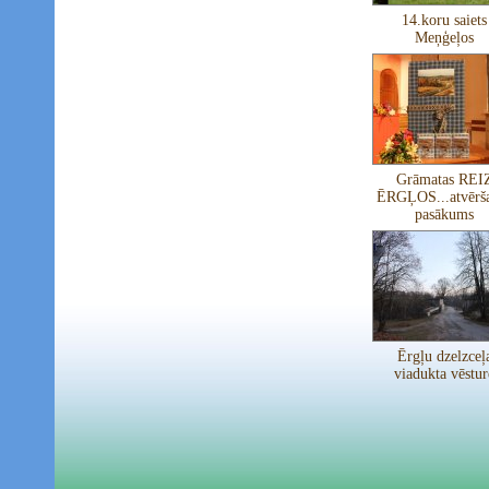
14.koru saiets
Meņģeļos
Grāmatas REI
ĒRGĻOS...atvērš
pasākums
Ērgļu dzelzceļ
viadukta vēstur