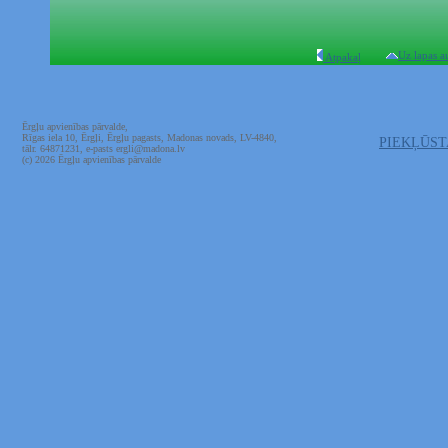
Uz lapas a
Atpakaļ
Ērgļu apvienības pārvalde,
Rīgas iela 10, Ērgļi, Ērgļu pagasts, Madonas novads, LV-4840,
PIEKĻŪS
tālr. 64871231, e-pasts ergli@madona.lv
(c) 2026 Ērgļu apvienības pārvalde