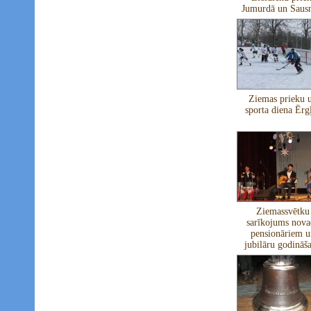
Jumurdā un Sausn
Ziemas prieku 
sporta diena Ērg
Ziemassvētku
sarīkojums nova
pensionāriem u
jubilāru godināš