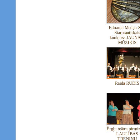
Eduarda Medņa 
Starptautiskais
konkurss JAUN
MŪZIĶIS
Raida RŪDIS
Ērgļu teātra pirmi
LAULĪBAS
TRENIŅU