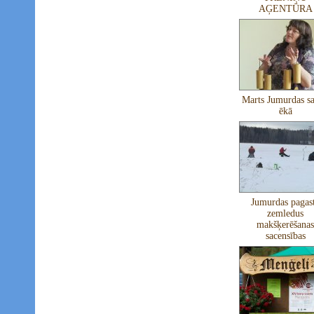
AĢENTŪRA
Marts Jumurdas sa
ēkā
Jumurdas pagas
zemledus
makšķerēšanas
sacensības