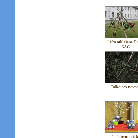
Lifta atklāšana Ē
SAC
Talkojam nova
Lieldienu priek