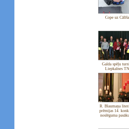
Cope uz Cālīš
Galda spēļu turn
Liepkalnes T
R. Blaumaņa liter
prēmijas 14. konk
noslēguma pasāk