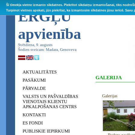
Šī tīmekļa vietne izmanto sīkdatnes. Piekrītot sīkdatņu izmantošanai, tiks nodroš
ĒRGĻU
Turpinot vietnes apskati, jūs piekrītat, ka izmantosim sīkdatnes jūsu ierīcē. Savu
apvienība
Svētdiena, 9. augusts
Šodien sveicam: Madara, Genoveva
AKTUALITĀTES
GALERIJA
PASĀKUMI
PĀRVALDE
Galerijas
VALSTS UN PAŠVALDĪBAS
VIENOTAIS KLIENTU
APKALPOŠANAS CENTRS
KONTAKTI
ES FONDI
PUBLISKIE IEPIRKUMI