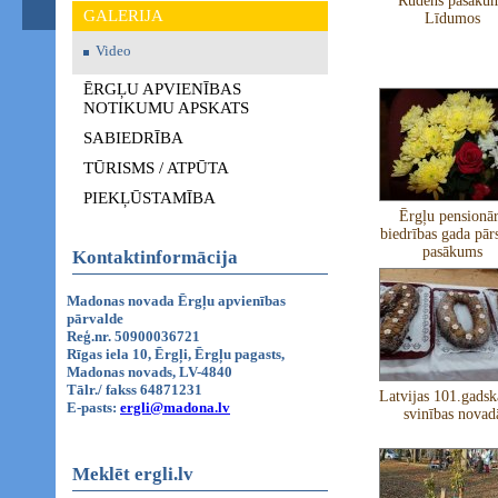
Rudens pasāku
GALERIJA
Līdumos
Video
ĒRGĻU APVIENĪBAS
NOTIKUMU APSKATS
SABIEDRĪBA
TŪRISMS / ATPŪTA
PIEKĻŪSTAMĪBA
Ērgļu pensionā
biedrības gada pār
pasākums
Kontaktinformācija
Madonas novada Ērgļu apvienības
pārvalde
Reģ.nr. 50900036721
Rīgas iela 10, Ērgļi, Ērgļu pagasts,
Madonas novads, LV-4840
Tālr./ fakss 64871231
Latvijas 101.gadsk
E-pasts:
ergli@madona.lv
svinības novad
Meklēt ergli.lv