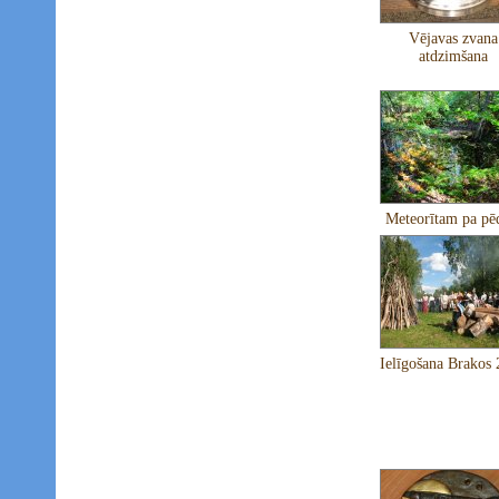
Vējavas zvana
atdzimšana
Meteorītam pa p
Ielīgošana Brakos