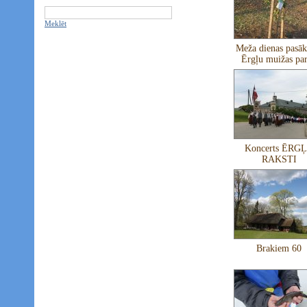
Meklēt
Meža dienas pasā
Ērgļu muižas pa
Koncerts ĒRG
RAKSTI
Brakiem 60