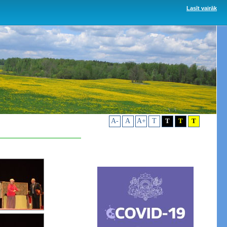
Lasīt vairāk
A-
A
A+
T
T
T
T