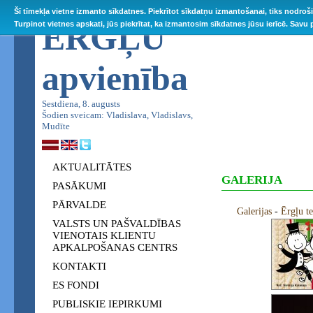
Šī tīmekļa vietne izmanto sīkdatnes. Piekrītot sīkdatņu izmantošanai, tiks nodroš
ĒRGĻU
Turpinot vietnes apskati, jūs piekrītat, ka izmantosim sīkdatnes jūsu ierīcē. Savu
apvienība
Sestdiena, 8. augusts
Šodien sveicam: Vladislava, Vladislavs,
Mudīte
AKTUALITĀTES
GALERIJA
PASĀKUMI
PĀRVALDE
Galerijas
-
Ērgļu 
VALSTS UN PAŠVALDĪBAS
VIENOTAIS KLIENTU
APKALPOŠANAS CENTRS
KONTAKTI
ES FONDI
PUBLISKIE IEPIRKUMI