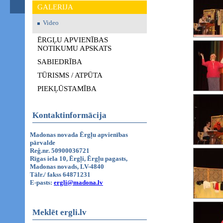
GALERIJA
Video
ĒRGĻU APVIENĪBAS
NOTIKUMU APSKATS
SABIEDRĪBA
TŪRISMS / ATPŪTA
PIEKĻŪSTAMĪBA
Kontaktinformācija
Madonas novada Ērgļu apvienības
pārvalde
Reģ.nr. 50900036721
Rīgas iela 10, Ērgļi, Ērgļu pagasts,
Madonas novads, LV-4840
Tālr./ fakss 64871231
E-pasts:
ergli@madona.lv
Meklēt ergli.lv