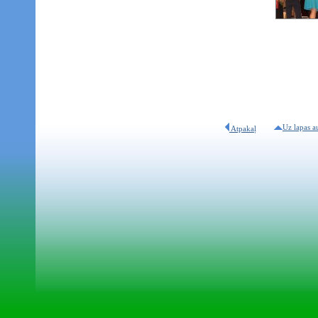
Uz lapas a
Atpakaļ