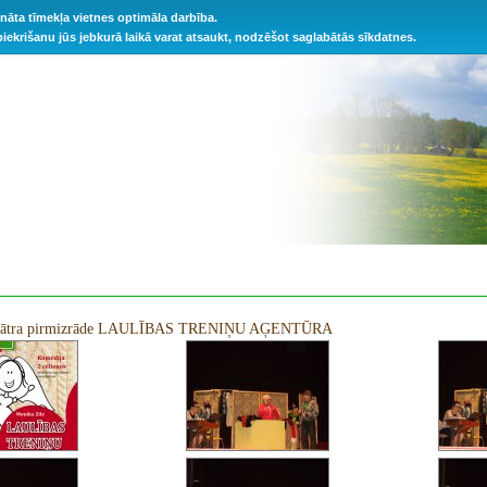
ināta tīmekļa vietnes optimāla darbība.
 piekrišanu jūs jebkurā laikā varat atsaukt, nodzēšot saglabātās sīkdatnes.
teātra pirmizrāde LAULĪBAS TRENIŅU AĢENTŪRA