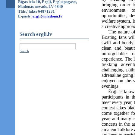
Rīgas iela 10, Ērgļi, Ērgļu pagasts,
bringing order t
Madonas novads, LV-4840
environment, o
Tālr./ fakss 64871231
opportunities, de
E-pasts:
ergli@madona.lv
welfare system, l
a creative approac
The nature of th
Search ergli.lv
Boating fans wil
swift and bendy 
clean and beaut
Search
unforgettable 
experience. The l
trekking adven
challenging path
adrenaline going!
enjoyed on the s
evenings.
Ērgļi is known 
participants in 
meet every year, 
contest takes plac
come together for
year, and many c
concerts in the 
amateur folklore 
are keen to partic