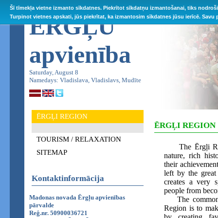
Šī tīmekļa vietne izmanto sīkdatnes. Piekrītot sīkdatņu izmantošanai, tiks nodroš
ĒRGĻU
Turpinot vietnes apskati, jūs piekrītat, ka izmantosim sīkdatnes jūsu ierīcē. Savu
apvienība
Saturday, August 8
Namedays: Vladislava, Vladislavs, Mudīte
ĒRGĻI REGION
ĒRGĻI REGION
TOURISM / RELAXATION
The Ērgļi Re
SITEMAP
nature, rich hist
their achievement
left by the great
Kontaktinformācija
creates a very s
people from becom
Madonas novada Ērgļu apvienības
The common goa
pārvalde
Region is to mak
Reģ.nr. 50900036721
by creating fav