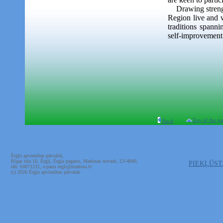
Drawing strength
Region live and w
traditions spanni
self-improvement 
Top of the p
Back
Ērgļu apvienības pārvalde,
Rīgas iela 10, Ērgļi, Ērgļu pagasts, Madonas novads, LV-4840,
PIEKĻŪS
tālr. 64871231, e-pasts ergli@madona.lv
(c) 2026 Ērgļu apvienības pārvalde