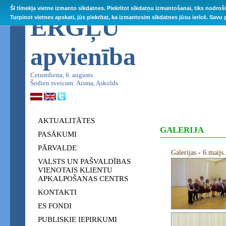
Šī tīmekļa vietne izmanto sīkdatnes. Piekrītot sīkdatņu izmantošanai, tiks nodroš
ĒRGĻU
Turpinot vietnes apskati, jūs piekrītat, ka izmantosim sīkdatnes jūsu ierīcē. Savu
apvienība
Ceturtdiena, 6. augusts
Šodien sveicam: Aisma, Askolds
AKTUALITĀTES
GALERIJA
PASĀKUMI
PĀRVALDE
Galerijas
-
6.maijs
VALSTS UN PAŠVALDĪBAS
VIENOTAIS KLIENTU
APKALPOŠANAS CENTRS
KONTAKTI
ES FONDI
PUBLISKIE IEPIRKUMI