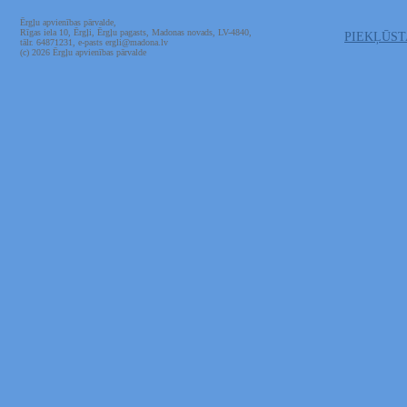
Ērgļu apvienības pārvalde,
Rīgas iela 10, Ērgļi, Ērgļu pagasts, Madonas novads, LV-4840,
PIEKĻŪS
tālr. 64871231, e-pasts ergli@madona.lv
(c) 2026 Ērgļu apvienības pārvalde