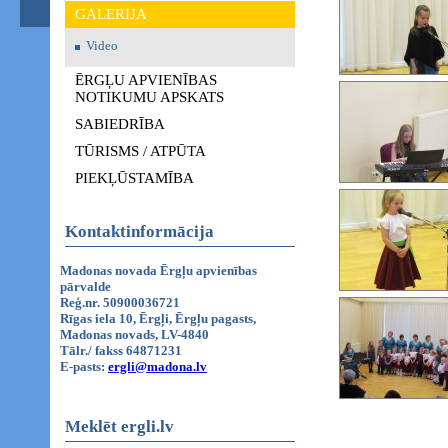
GALERIJA
Video
ĒRGĻU APVIENĪBAS
NOTIKUMU APSKATS
SABIEDRĪBA
TŪRISMS / ATPŪTA
PIEKĻŪSTAMĪBA
Kontaktinformācija
Madonas novada Ērgļu apvienības
pārvalde
Reģ.nr. 50900036721
Rīgas iela 10, Ērgļi, Ērgļu pagasts,
Madonas novads, LV-4840
Tālr./ fakss 64871231
E-pasts:
ergli@madona.lv
Meklēt ergli.lv