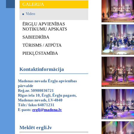
GALERIJA
Video
ĒRGĻU APVIENĪBAS
NOTIKUMU APSKATS
SABIEDRĪBA
TŪRISMS / ATPŪTA
PIEKĻŪSTAMĪBA
Kontaktinformācija
Madonas novada Ērgļu apvienības
pārvalde
Reģ.nr. 50900036721
Rīgas iela 10, Ērgļi, Ērgļu pagasts,
Madonas novads, LV-4840
Tālr./ fakss 64871231
E-pasts:
ergli@madona.lv
Meklēt ergli.lv