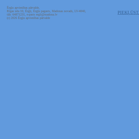
Ērgļu apvienības pārvalde,
Rīgas iela 10, Ērgļi, Ērgļu pagasts, Madonas novads, LV-4840,
PIEKĻŪS
tālr. 64871231, e-pasts ergli@madona.lv
(c) 2026 Ērgļu apvienības pārvalde