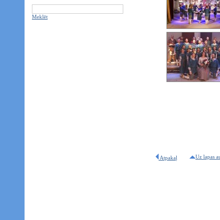
Meklēt
Uz lapas a
Atpakaļ