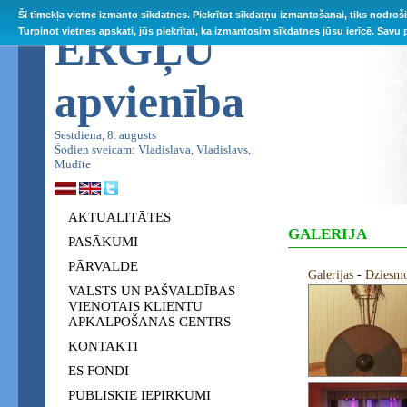
Šī tīmekļa vietne izmanto sīkdatnes. Piekrītot sīkdatņu izmantošanai, tiks nodroš
ĒRGĻU
Turpinot vietnes apskati, jūs piekrītat, ka izmantosim sīkdatnes jūsu ierīcē. Savu
apvienība
Sestdiena, 8. augusts
Šodien sveicam: Vladislava, Vladislavs,
Mudīte
AKTUALITĀTES
GALERIJA
PASĀKUMI
PĀRVALDE
Galerijas
-
Dziesmot
VALSTS UN PAŠVALDĪBAS
VIENOTAIS KLIENTU
APKALPOŠANAS CENTRS
KONTAKTI
ES FONDI
PUBLISKIE IEPIRKUMI