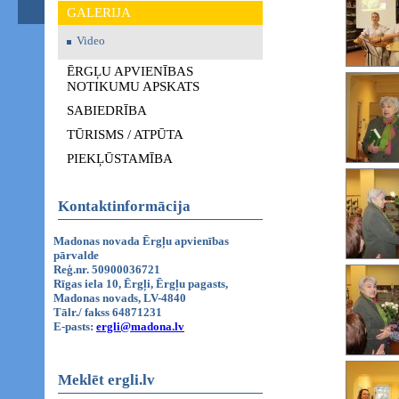
GALERIJA
Video
ĒRGĻU APVIENĪBAS
NOTIKUMU APSKATS
SABIEDRĪBA
TŪRISMS / ATPŪTA
PIEKĻŪSTAMĪBA
Kontaktinformācija
Madonas novada Ērgļu apvienības
pārvalde
Reģ.nr. 50900036721
Rīgas iela 10, Ērgļi, Ērgļu pagasts,
Madonas novads, LV-4840
Tālr./ fakss 64871231
E-pasts:
ergli@madona.lv
Meklēt ergli.lv