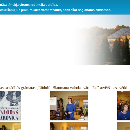
ināta tīmekļa vietnes optimāla darbība.
 piekrišanu jūs jebkurā laikā varat atsaukt, nodzēšot saglabātās sīkdatnes.
s sastādītās grāmatas „Rūdolfa Blaumaņa valodas vārdnīca” atvēršanas svētki