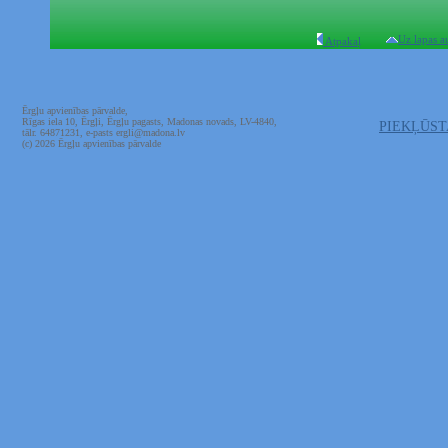
Uz lapas a
Atpakaļ
Ērgļu apvienības pārvalde,
Rīgas iela 10, Ērgļi, Ērgļu pagasts, Madonas novads, LV-4840,
PIEKĻŪS
tālr. 64871231, e-pasts ergli@madona.lv
(c) 2026 Ērgļu apvienības pārvalde