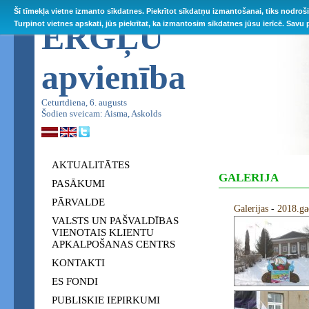
Šī tīmekļa vietne izmanto sīkdatnes. Piekrītot sīkdatņu izmantošanai, tiks nodroš
ĒRGĻU
Turpinot vietnes apskati, jūs piekrītat, ka izmantosim sīkdatnes jūsu ierīcē. Savu
apvienība
Ceturtdiena, 6. augusts
Šodien sveicam: Aisma, Askolds
AKTUALITĀTES
GALERIJA
PASĀKUMI
PĀRVALDE
Galerijas
-
2018.g
VALSTS UN PAŠVALDĪBAS
VIENOTAIS KLIENTU
APKALPOŠANAS CENTRS
KONTAKTI
ES FONDI
PUBLISKIE IEPIRKUMI