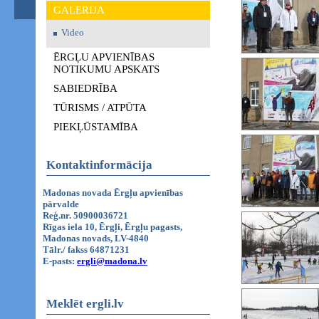
GALERIJA
Video
ĒRGĻU APVIENĪBAS
NOTIKUMU APSKATS
SABIEDRĪBA
TŪRISMS / ATPŪTA
PIEKĻŪSTAMĪBA
Kontaktinformācija
Madonas novada Ērgļu apvienības
pārvalde
Reģ.nr. 50900036721
Rīgas iela 10, Ērgļi, Ērgļu pagasts,
Madonas novads, LV-4840
Tālr./ fakss 64871231
E-pasts:
ergli@madona.lv
Meklēt ergli.lv