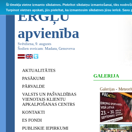
Šī tīmekļa vietne izmanto sīkdatnes. Piekrītot sīkdatņu izmantošanai, tiks nodroš
ĒRGĻU
Turpinot vietnes apskati, jūs piekrītat, ka izmantosim sīkdatnes jūsu ierīcē. Savu
apvienība
Svētdiena, 9. augusts
Šodien sveicam: Madara, Genoveva
AKTUALITĀTES
GALERIJA
PASĀKUMI
PĀRVALDE
Galerijas
-
Meteorī
VALSTS UN PAŠVALDĪBAS
VIENOTAIS KLIENTU
APKALPOŠANAS CENTRS
KONTAKTI
ES FONDI
PUBLISKIE IEPIRKUMI