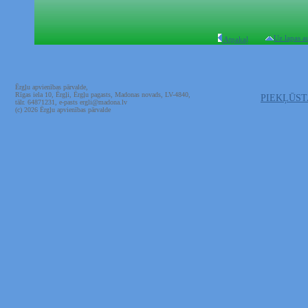
Uz lapas a
Atpakaļ
Ērgļu apvienības pārvalde,
Rīgas iela 10, Ērgļi, Ērgļu pagasts, Madonas novads, LV-4840,
PIEKĻŪS
tālr. 64871231, e-pasts ergli@madona.lv
(c) 2026 Ērgļu apvienības pārvalde