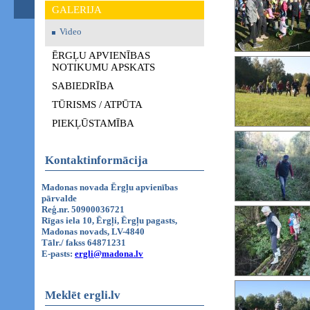
GALERIJA
Video
ĒRGĻU APVIENĪBAS
NOTIKUMU APSKATS
SABIEDRĪBA
TŪRISMS / ATPŪTA
PIEKĻŪSTAMĪBA
Kontaktinformācija
Madonas novada Ērgļu apvienības
pārvalde
Reģ.nr. 50900036721
Rīgas iela 10, Ērgļi, Ērgļu pagasts,
Madonas novads, LV-4840
Tālr./ fakss 64871231
E-pasts:
ergli@madona.lv
Meklēt ergli.lv