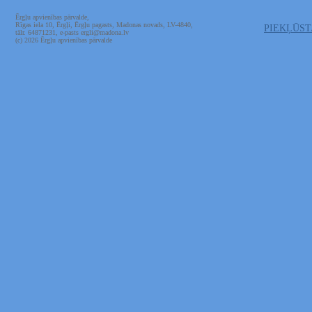
Ērgļu apvienības pārvalde,
Rīgas iela 10, Ērgļi, Ērgļu pagasts, Madonas novads, LV-4840,
PIEKĻŪS
tālr. 64871231, e-pasts ergli@madona.lv
(c) 2026 Ērgļu apvienības pārvalde