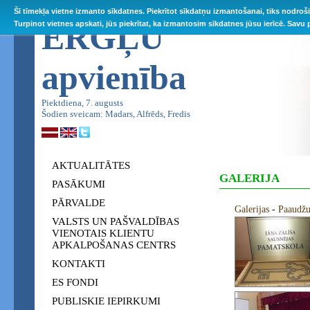
Šī tīmekļa vietne izmanto sīkdatnes. Piekrītot sīkdatņu izmantošanai, tiks nodroš
ĒRGĻU
Turpinot vietnes apskati, jūs piekrītat, ka izmantosim sīkdatnes jūsu ierīcē. Savu
apvienība
Piektdiena, 7. augusts
Šodien sveicam: Madars, Alfrēds, Fredis
AKTUALITĀTES
GALERIJA
PASĀKUMI
PĀRVALDE
Galerijas
-
Paaudžu
VALSTS UN PAŠVALDĪBAS
VIENOTAIS KLIENTU
APKALPOŠANAS CENTRS
KONTAKTI
ES FONDI
PUBLISKIE IEPIRKUMI