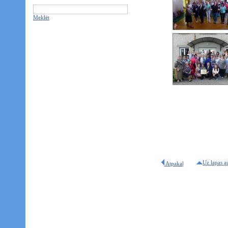
Meklēt
Uz lapas a
Atpakaļ