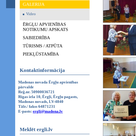
GALERIJA
Video
ĒRGĻU APVIENĪBAS
NOTIKUMU APSKATS
SABIEDRĪBA
TŪRISMS / ATPŪTA
PIEKĻŪSTAMĪBA
Kontaktinformācija
Madonas novada Ērgļu apvienības
pārvalde
Reģ.nr. 50900036721
Rīgas iela 10, Ērgļi, Ērgļu pagasts,
Madonas novads, LV-4840
Tālr./ fakss 64871231
E-pasts:
ergli@madona.lv
Meklēt ergli.lv