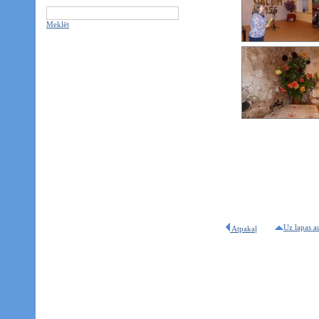
Meklēt
Uz lapas a
Atpakaļ