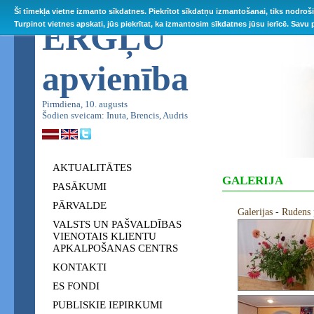
Šī tīmekļa vietne izmanto sīkdatnes. Piekrītot sīkdatņu izmantošanai, tiks nodroš
ĒRGĻU
Turpinot vietnes apskati, jūs piekrītat, ka izmantosim sīkdatnes jūsu ierīcē. Savu
apvienība
Pirmdiena, 10. augusts
Šodien sveicam: Inuta, Brencis, Audris
AKTUALITĀTES
GALERIJA
PASĀKUMI
PĀRVALDE
Galerijas
-
Rudens
VALSTS UN PAŠVALDĪBAS
VIENOTAIS KLIENTU
APKALPOŠANAS CENTRS
KONTAKTI
ES FONDI
PUBLISKIE IEPIRKUMI