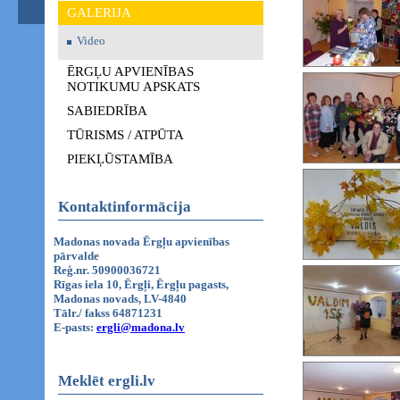
GALERIJA
Video
ĒRGĻU APVIENĪBAS
NOTIKUMU APSKATS
SABIEDRĪBA
TŪRISMS / ATPŪTA
PIEKĻŪSTAMĪBA
Kontaktinformācija
Madonas novada Ērgļu apvienības
pārvalde
Reģ.nr. 50900036721
Rīgas iela 10, Ērgļi, Ērgļu pagasts,
Madonas novads, LV-4840
Tālr./ fakss 64871231
E-pasts:
ergli@madona.lv
Meklēt ergli.lv