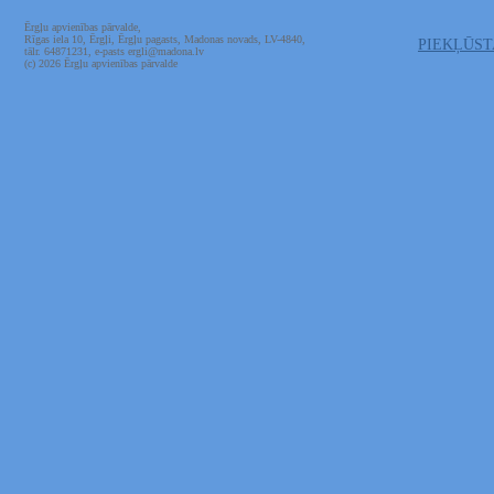
Ērgļu apvienības pārvalde,
Rīgas iela 10, Ērgļi, Ērgļu pagasts, Madonas novads, LV-4840,
PIEKĻŪS
tālr. 64871231, e-pasts ergli@madona.lv
(c) 2026 Ērgļu apvienības pārvalde