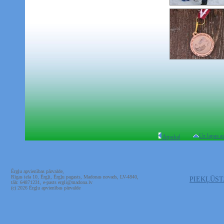
Uz lapas a
Atpakaļ
Ērgļu apvienības pārvalde,
Rīgas iela 10, Ērgļi, Ērgļu pagasts, Madonas novads, LV-4840,
PIEKĻŪS
tālr. 64871231, e-pasts ergli@madona.lv
(c) 2026 Ērgļu apvienības pārvalde