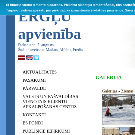
Šī tīmekļa vietne izmanto sīkdatnes. Piekrītot sīkdatņu izmantošanai, tiks nodroš
ĒRGĻU
Turpinot vietnes apskati, jūs piekrītat, ka izmantosim sīkdatnes jūsu ierīcē. Savu
apvienība
Piektdiena, 7. augusts
Šodien sveicam: Madars, Alfrēds, Fredis
AKTUALITĀTES
GALERIJA
PASĀKUMI
PĀRVALDE
Galerijas
-
Ziemas 
VALSTS UN PAŠVALDĪBAS
VIENOTAIS KLIENTU
APKALPOŠANAS CENTRS
KONTAKTI
ES FONDI
PUBLISKIE IEPIRKUMI