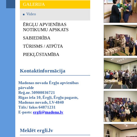
GALERIJA
Video
ĒRGĻU APVIENĪBAS
NOTIKUMU APSKATS
SABIEDRĪBA
TŪRISMS / ATPŪTA
PIEKĻŪSTAMĪBA
Kontaktinformācija
Madonas novada Ērgļu apvienības
pārvalde
Reģ.nr. 50900036721
Rīgas iela 10, Ērgļi, Ērgļu pagasts,
Madonas novads, LV-4840
Tālr./ fakss 64871231
E-pasts:
ergli@madona.lv
Meklēt ergli.lv