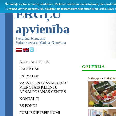
Šī tīmekļa vietne izmanto sīkdatnes. Piekrītot sīkdatņu izmantošanai, tiks nodroš
ĒRGĻU
Turpinot vietnes apskati, jūs piekrītat, ka izmantosim sīkdatnes jūsu ierīcē. Savu
apvienība
Svētdiena, 9. augusts
Šodien sveicam: Madara, Genoveva
AKTUALITĀTES
GALERIJA
PASĀKUMI
PĀRVALDE
Galerijas
-
Izstād
VALSTS UN PAŠVALDĪBAS
VIENOTAIS KLIENTU
APKALPOŠANAS CENTRS
KONTAKTI
ES FONDI
PUBLISKIE IEPIRKUMI