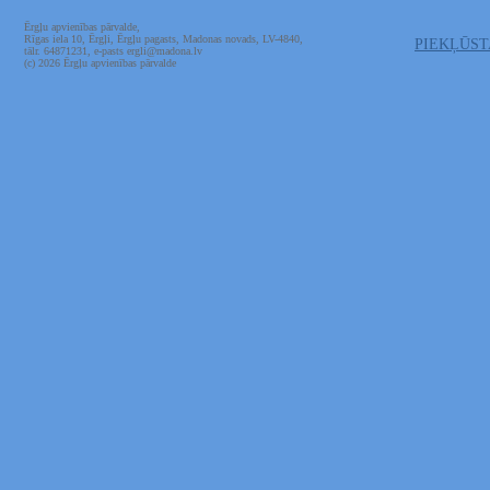
Ērgļu apvienības pārvalde,
Rīgas iela 10, Ērgļi, Ērgļu pagasts, Madonas novads, LV-4840,
PIEKĻŪS
tālr. 64871231, e-pasts ergli@madona.lv
(c) 2026 Ērgļu apvienības pārvalde