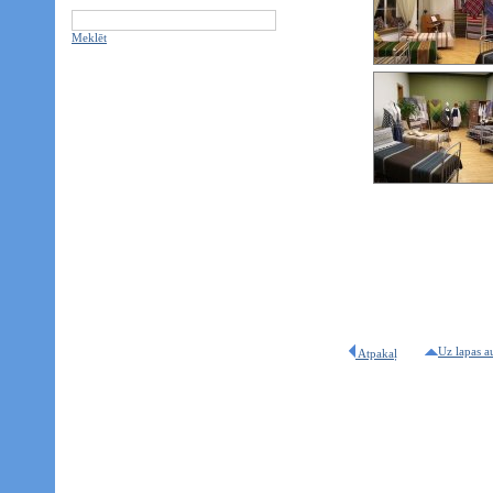
Meklēt
Uz lapas a
Atpakaļ