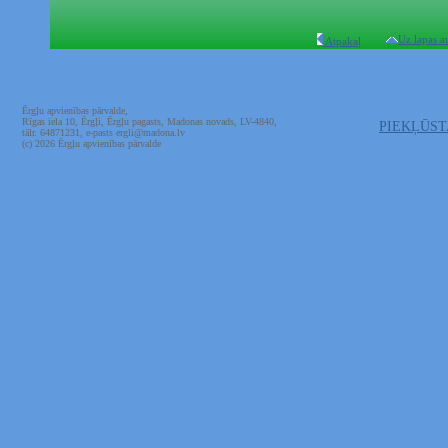
Uz lapas a
Atpakaļ
Ērgļu apvienības pārvalde,
Rīgas iela 10, Ērgļi, Ērgļu pagasts, Madonas novads, LV-4840,
PIEKĻŪS
tālr. 64871231, e-pasts ergli@madona.lv
(c) 2026 Ērgļu apvienības pārvalde