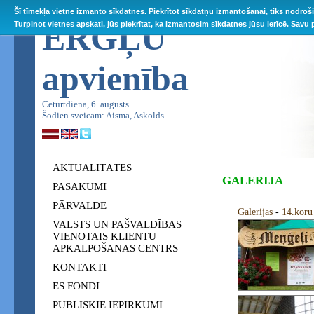
Šī tīmekļa vietne izmanto sīkdatnes. Piekrītot sīkdatņu izmantošanai, tiks nodroš
ĒRGĻU
Turpinot vietnes apskati, jūs piekrītat, ka izmantosim sīkdatnes jūsu ierīcē. Savu
apvienība
Ceturtdiena, 6. augusts
Šodien sveicam: Aisma, Askolds
AKTUALITĀTES
GALERIJA
PASĀKUMI
PĀRVALDE
Galerijas
-
14.koru
VALSTS UN PAŠVALDĪBAS
VIENOTAIS KLIENTU
APKALPOŠANAS CENTRS
KONTAKTI
ES FONDI
PUBLISKIE IEPIRKUMI