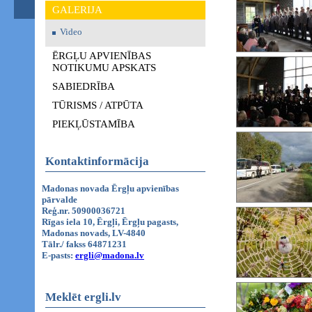
GALERIJA
Video
ĒRGĻU APVIENĪBAS
NOTIKUMU APSKATS
SABIEDRĪBA
TŪRISMS / ATPŪTA
PIEKĻŪSTAMĪBA
Kontaktinformācija
Madonas novada Ērgļu apvienības
pārvalde
Reģ.nr. 50900036721
Rīgas iela 10, Ērgļi, Ērgļu pagasts,
Madonas novads, LV-4840
Tālr./ fakss 64871231
E-pasts:
ergli@madona.lv
Meklēt ergli.lv