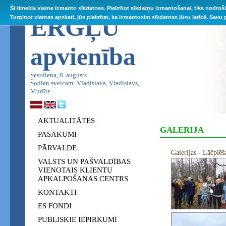
Šī tīmekļa vietne izmanto sīkdatnes. Piekrītot sīkdatņu izmantošanai, tiks nodroš
ĒRGĻU
Turpinot vietnes apskati, jūs piekrītat, ka izmantosim sīkdatnes jūsu ierīcē. Savu
apvienība
Sestdiena, 8. augusts
Šodien sveicam: Vladislava, Vladislavs,
Mudīte
AKTUALITĀTES
GALERIJA
PASĀKUMI
PĀRVALDE
Galerijas
-
Lāčplēš
VALSTS UN PAŠVALDĪBAS
VIENOTAIS KLIENTU
APKALPOŠANAS CENTRS
KONTAKTI
ES FONDI
PUBLISKIE IEPIRKUMI