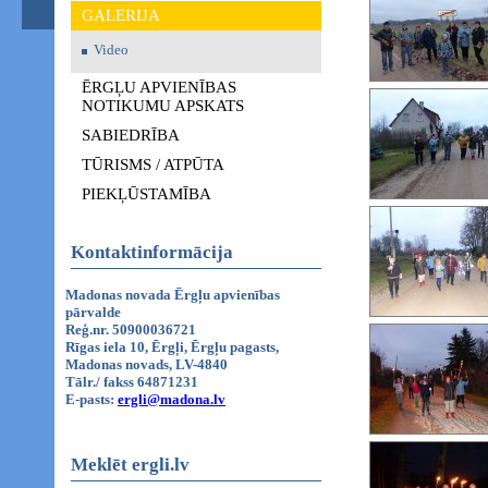
GALERIJA
Video
ĒRGĻU APVIENĪBAS
NOTIKUMU APSKATS
SABIEDRĪBA
TŪRISMS / ATPŪTA
PIEKĻŪSTAMĪBA
Kontaktinformācija
Madonas novada Ērgļu apvienības
pārvalde
Reģ.nr. 50900036721
Rīgas iela 10, Ērgļi, Ērgļu pagasts,
Madonas novads, LV-4840
Tālr./ fakss 64871231
E-pasts:
ergli@madona.lv
Meklēt ergli.lv