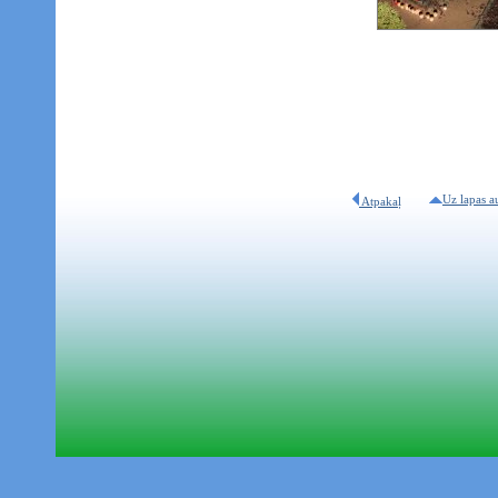
Uz lapas a
Atpakaļ