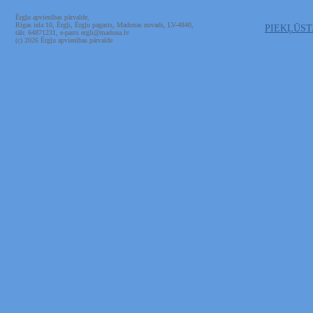
Ērgļu apvienības pārvalde,
Rīgas iela 10, Ērgļi, Ērgļu pagasts, Madonas novads, LV-4840,
PIEKĻŪS
tālr. 64871231, e-pasts ergli@madona.lv
(c) 2026 Ērgļu apvienības pārvalde