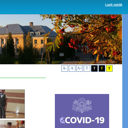
Lasīt vairāk
A-
A
A+
T
T
T
T