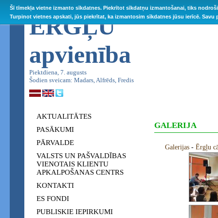
Šī tīmekļa vietne izmanto sīkdatnes. Piekrītot sīkdatņu izmantošanai, tiks nodroš
ĒRGĻU
Turpinot vietnes apskati, jūs piekrītat, ka izmantosim sīkdatnes jūsu ierīcē. Savu
apvienība
Piektdiena, 7. augusts
Šodien sveicam: Madars, Alfrēds, Fredis
AKTUALITĀTES
GALERIJA
PASĀKUMI
PĀRVALDE
Galerijas
-
Ērgļu cā
VALSTS UN PAŠVALDĪBAS
VIENOTAIS KLIENTU
APKALPOŠANAS CENTRS
KONTAKTI
ES FONDI
PUBLISKIE IEPIRKUMI