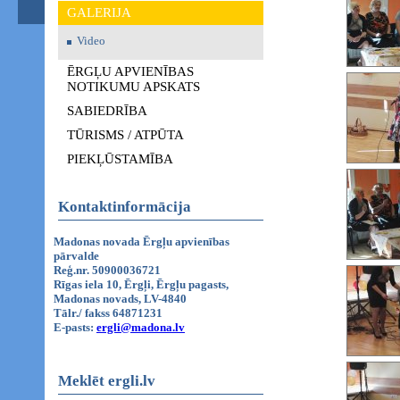
GALERIJA
Video
ĒRGĻU APVIENĪBAS
NOTIKUMU APSKATS
SABIEDRĪBA
TŪRISMS / ATPŪTA
PIEKĻŪSTAMĪBA
Kontaktinformācija
Madonas novada Ērgļu apvienības
pārvalde
Reģ.nr. 50900036721
Rīgas iela 10, Ērgļi, Ērgļu pagasts,
Madonas novads, LV-4840
Tālr./ fakss 64871231
E-pasts:
ergli@madona.lv
Meklēt ergli.lv