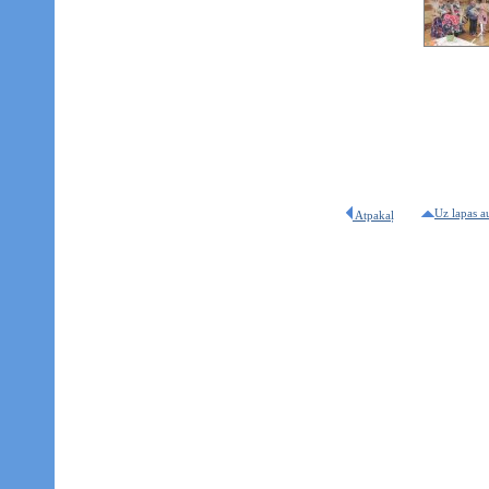
Uz lapas a
Atpakaļ