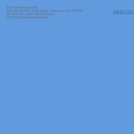
Ērgļu apvienības pārvalde,
Rīgas iela 10, Ērgļi, Ērgļu pagasts, Madonas novads, LV-4840,
PIEKĻŪS
tālr. 64871231, e-pasts ergli@madona.lv
(c) 2026 Ērgļu apvienības pārvalde