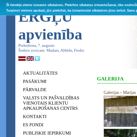
Šī tīmekļa vietne izmanto sīkdatnes. Piekrītot sīkdatņu izmantošanai, tiks nodroš
ĒRGĻU
Turpinot vietnes apskati, jūs piekrītat, ka izmantosim sīkdatnes jūsu ierīcē. Savu
apvienība
Piektdiena, 7. augusts
Šodien sveicam: Madars, Alfrēds, Fredis
AKTUALITĀTES
GALERIJA
PASĀKUMI
PĀRVALDE
Galerijas
-
Marijas 
VALSTS UN PAŠVALDĪBAS
VIENOTAIS KLIENTU
APKALPOŠANAS CENTRS
KONTAKTI
ES FONDI
PUBLISKIE IEPIRKUMI