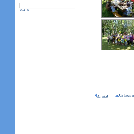
Meklēt
Uz lapas a
Atpakaļ