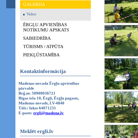
GALERIJA
Video
ĒRGĻU APVIENĪBAS
NOTIKUMU APSKATS
SABIEDRĪBA
TŪRISMS / ATPŪTA
PIEKĻŪSTAMĪBA
Kontaktinformācija
Madonas novada Ērgļu apvienības
pārvalde
Reģ.nr. 50900036721
Rīgas iela 10, Ērgļi, Ērgļu pagasts,
Madonas novads, LV-4840
Tālr./ fakss 64871231
E-pasts:
ergli@madona.lv
Meklēt ergli.lv