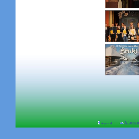
Uz lapas a
Atpakaļ