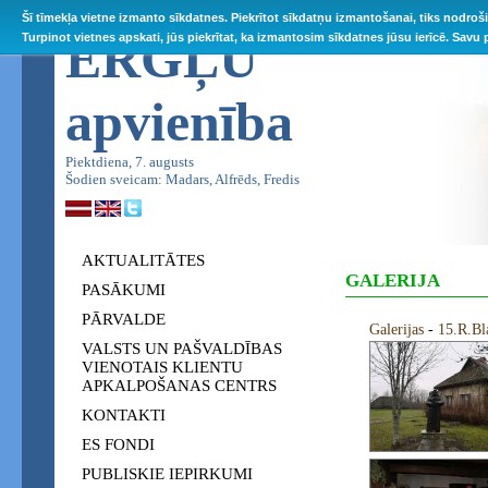
Šī tīmekļa vietne izmanto sīkdatnes. Piekrītot sīkdatņu izmantošanai, tiks nodroš
ĒRGĻU
Turpinot vietnes apskati, jūs piekrītat, ka izmantosim sīkdatnes jūsu ierīcē. Savu
apvienība
Piektdiena, 7. augusts
Šodien sveicam: Madars, Alfrēds, Fredis
AKTUALITĀTES
GALERIJA
PASĀKUMI
PĀRVALDE
Galerijas
-
15.R.Bl
VALSTS UN PAŠVALDĪBAS
VIENOTAIS KLIENTU
APKALPOŠANAS CENTRS
KONTAKTI
ES FONDI
PUBLISKIE IEPIRKUMI