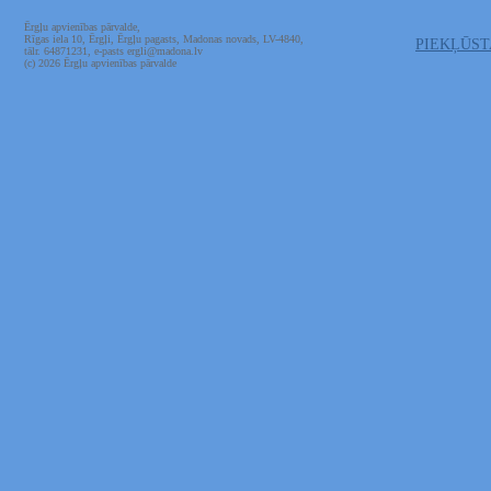
Ērgļu apvienības pārvalde,
Rīgas iela 10, Ērgļi, Ērgļu pagasts, Madonas novads, LV-4840,
PIEKĻŪS
tālr. 64871231, e-pasts ergli@madona.lv
(c) 2026 Ērgļu apvienības pārvalde