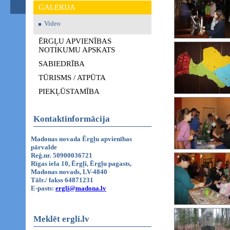
GALERIJA
Video
ĒRGĻU APVIENĪBAS
NOTIKUMU APSKATS
SABIEDRĪBA
TŪRISMS / ATPŪTA
PIEKĻŪSTAMĪBA
Kontaktinformācija
Madonas novada Ērgļu apvienības
pārvalde
Reģ.nr. 50900036721
Rīgas iela 10, Ērgļi, Ērgļu pagasts,
Madonas novads, LV-4840
Tālr./ fakss 64871231
E-pasts:
ergli@madona.lv
Meklēt ergli.lv