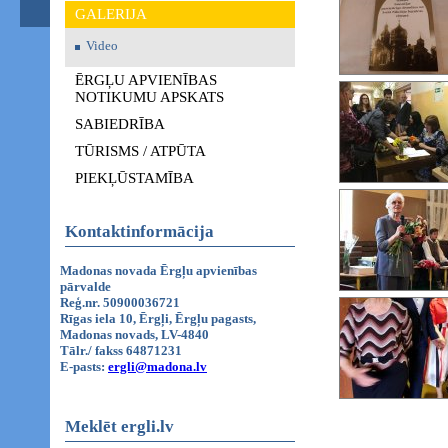
GALERIJA
Video
ĒRGĻU APVIENĪBAS
NOTIKUMU APSKATS
SABIEDRĪBA
TŪRISMS / ATPŪTA
PIEKĻŪSTAMĪBA
Kontaktinformācija
Madonas novada Ērgļu apvienības
pārvalde
Reģ.nr. 50900036721
Rīgas iela 10, Ērgļi, Ērgļu pagasts,
Madonas novads, LV-4840
Tālr./ fakss 64871231
E-pasts:
ergli@madona.lv
Meklēt ergli.lv