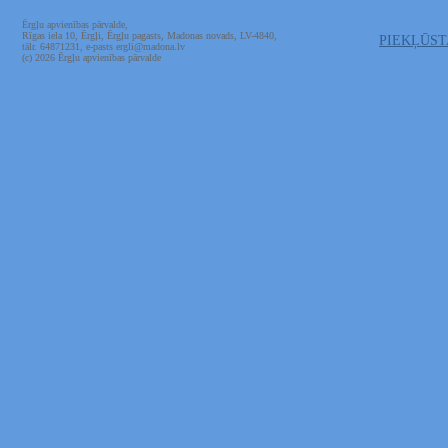
Ērgļu apvienības pārvalde,
Rīgas iela 10, Ērgļi, Ērgļu pagasts, Madonas novads, LV-4840,
PIEKĻŪS
tālr. 64871231, e-pasts ergli@madona.lv
(c) 2026 Ērgļu apvienības pārvalde