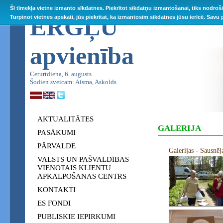
Šī tīmekļa vietne izmanto sīkdatnes. Piekrītot sīkdatņu izmantošanai, tiks nodroš
ĒRGĻU
Turpinot vietnes apskati, jūs piekrītat, ka izmantosim sīkdatnes jūsu ierīcē. Savu
apvienība
Ceturtdiena, 6. augusts
Šodien sveicam: Aisma, Askolds
AKTUALITĀTES
GALERIJA
PASĀKUMI
PĀRVALDE
Galerijas
-
Sausnēj
VALSTS UN PAŠVALDĪBAS
VIENOTAIS KLIENTU
APKALPOŠANAS CENTRS
KONTAKTI
ES FONDI
PUBLISKIE IEPIRKUMI