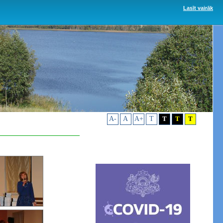
Lasīt vairāk
A-
A
A+
T
T
T
T