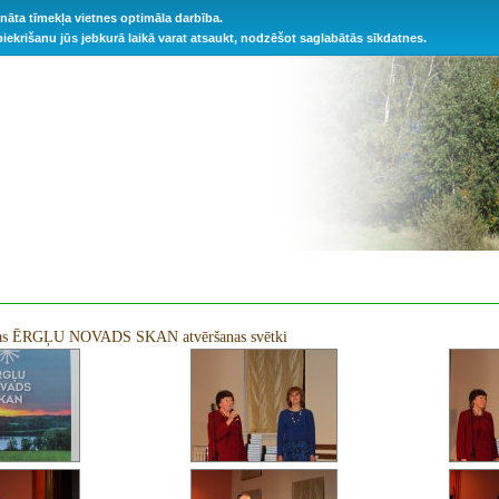
ināta tīmekļa vietnes optimāla darbība.
 piekrišanu jūs jebkurā laikā varat atsaukt, nodzēšot saglabātās sīkdatnes.
as ĒRGĻU NOVADS SKAN atvēršanas svētki