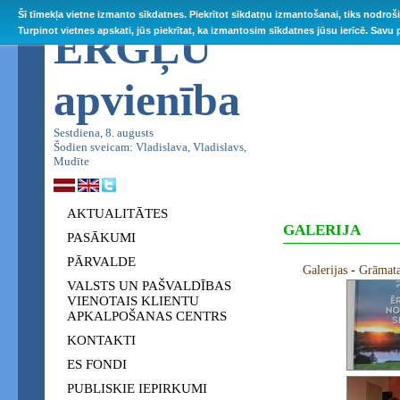
Šī tīmekļa vietne izmanto sīkdatnes. Piekrītot sīkdatņu izmantošanai, tiks nodroš
ĒRGĻU
Turpinot vietnes apskati, jūs piekrītat, ka izmantosim sīkdatnes jūsu ierīcē. Savu
apvienība
Sestdiena, 8. augusts
Šodien sveicam: Vladislava, Vladislavs,
Mudīte
AKTUALITĀTES
GALERIJA
PASĀKUMI
PĀRVALDE
Galerijas
-
Grāmat
VALSTS UN PAŠVALDĪBAS
VIENOTAIS KLIENTU
APKALPOŠANAS CENTRS
KONTAKTI
ES FONDI
PUBLISKIE IEPIRKUMI