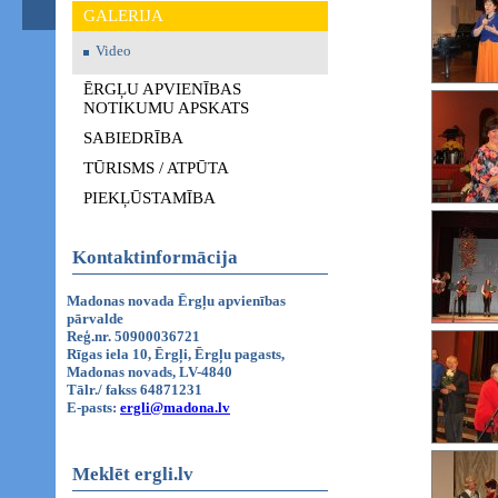
GALERIJA
Video
ĒRGĻU APVIENĪBAS
NOTIKUMU APSKATS
SABIEDRĪBA
TŪRISMS / ATPŪTA
PIEKĻŪSTAMĪBA
Kontaktinformācija
Madonas novada Ērgļu apvienības
pārvalde
Reģ.nr. 50900036721
Rīgas iela 10, Ērgļi, Ērgļu pagasts,
Madonas novads, LV-4840
Tālr./ fakss 64871231
E-pasts:
ergli@madona.lv
Meklēt ergli.lv