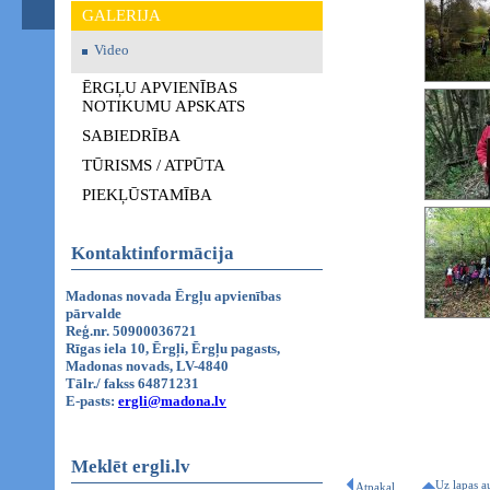
GALERIJA
Video
ĒRGĻU APVIENĪBAS
NOTIKUMU APSKATS
SABIEDRĪBA
TŪRISMS / ATPŪTA
PIEKĻŪSTAMĪBA
Kontaktinformācija
Madonas novada Ērgļu apvienības
pārvalde
Reģ.nr. 50900036721
Rīgas iela 10, Ērgļi, Ērgļu pagasts,
Madonas novads, LV-4840
Tālr./ fakss 64871231
E-pasts:
ergli@madona.lv
Meklēt ergli.lv
Uz lapas a
Atpakaļ