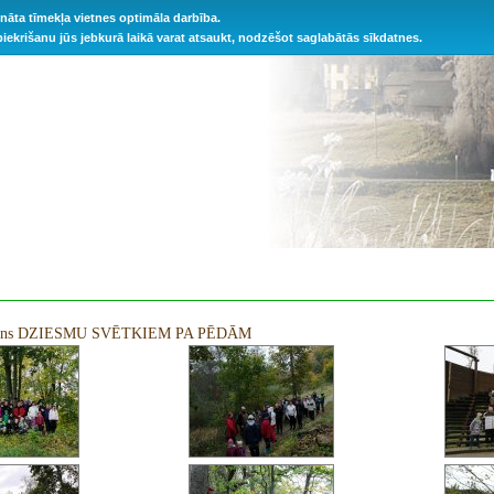
ināta tīmekļa vietnes optimāla darbība.
 piekrišanu jūs jebkurā laikā varat atsaukt, nodzēšot saglabātās sīkdatnes.
iens DZIESMU SVĒTKIEM PA PĒDĀM