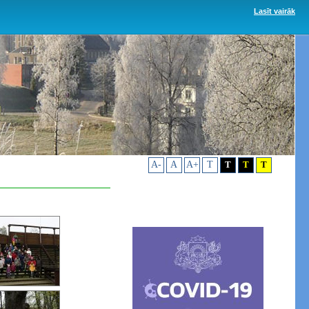
Lasīt vairāk
A-
A
A+
T
T
T
T