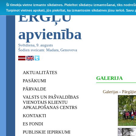
Šī tīmekļa vietne izmanto sīkdatnes. Piekrītot sīkdatņu izmantošanai, tiks nodroš
ĒRGĻU
Turpinot vietnes apskati, jūs piekrītat, ka izmantosim sīkdatnes jūsu ierīcē. Savu
apvienība
Svētdiena, 9. augusts
Šodien sveicam: Madara, Genoveva
AKTUALITĀTES
GALERIJA
PASĀKUMI
PĀRVALDE
Galerijas
-
Pārgāj
VALSTS UN PAŠVALDĪBAS
VIENOTAIS KLIENTU
APKALPOŠANAS CENTRS
KONTAKTI
ES FONDI
PUBLISKIE IEPIRKUMI