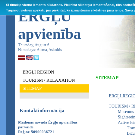
Šī tīmekļa vietne izmanto sīkdatnes. Piekrītot sīkdatņu izmantošanai, tiks nodroš
ĒRGĻU
Turpinot vietnes apskati, jūs piekrītat, ka izmantosim sīkdatnes jūsu ierīcē. Savu
apvienība
Thursday, August 6
Namedays: Aisma, Askolds
ĒRGĻI REGION
SITEMAP
TOURISM / RELAXATION
SITEMAP
ĒRGĻI REGI
TOURISM / 
Kontaktinformācija
Museums
Sightseei
Madonas novada Ērgļu apvienības
Active lei
pārvalde
Trav
Reģ.nr. 50900036721
Bicu