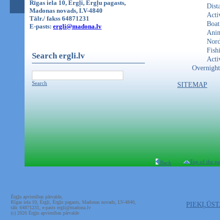
Rīgas iela 10, Ērgļi, Ērgļu pagasts,
Dist
Madonas novads, LV-4840
Acti
Tālr./ fakss 64871231
Boat
E-pasts:
ergli@madona.lv
Anim
Nord
Fish
Search ergli.lv
Activ
Overnight
Search
SITEMAP
Top of the p
Back
Ērgļu apvienības pārvalde,
Rīgas iela 10, Ērgļi, Ērgļu pagasts, Madonas novads, LV-4840,
PIEKĻŪS
tālr. 64871231, e-pasts ergli@madona.lv
(c) 2026 Ērgļu apvienības pārvalde