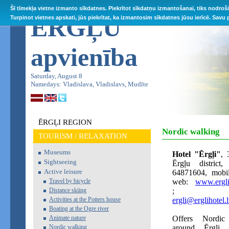
Šī tīmekļa vietne izmanto sīkdatnes. Piekrītot sīkdatņu izmantošanai, tiks nodroš
ĒRGĻU
Turpinot vietnes apskati, jūs piekrītat, ka izmantosim sīkdatnes jūsu ierīcē. Savu
apvienība
Saturday, August 8
Namedays: Vladislava, Vladislavs, Mudīte
ĒRGĻI REGION
Nordic walking
TOURISM / RELAXATION
Museums
Hotel "Ērgļi"
,
Sightseeing
Ērgļu distric
Active leisure
64871604, mobi
Travel by bicycle
web:
www.ergli
Distance skiing
; e-ma
Activities at the Potters house
ergli@erglihotel.l
Boating at the Ogre river
Animate nature
Offers Nordic
Nordic walking
around Ērgļi.