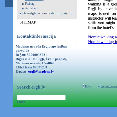
Fishing
walking is a gre
Activities
Ērgļi by travell
Overnight accommodation, catering
maps issued on 
instructor will te
SITEMAP
skills you might
from the hotel’s a
Kontaktinformācija
Nordic walking ro
Nordic walking in 
Madonas novada Ērgļu apvienības
pārvalde
Reģ.nr. 50900036721
Rīgas iela 10, Ērgļi, Ērgļu pagasts,
Madonas novads, LV-4840
Tālr./ fakss 64871231
E-pasts:
ergli@madona.lv
Top of the p
Search ergli.lv
Back
Search