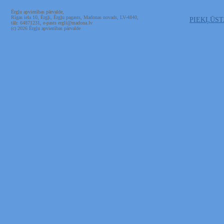
Ērgļu apvienības pārvalde,
Rīgas iela 10, Ērgļi, Ērgļu pagasts, Madonas novads, LV-4840,
PIEKĻŪS
tālr. 64871231, e-pasts ergli@madona.lv
(c) 2026 Ērgļu apvienības pārvalde