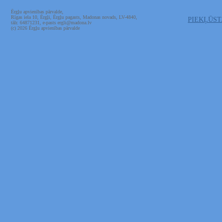
Ērgļu apvienības pārvalde,
Rīgas iela 10, Ērgļi, Ērgļu pagasts, Madonas novads, LV-4840,
PIEKĻŪS
tālr. 64871231, e-pasts ergli@madona.lv
(c) 2026 Ērgļu apvienības pārvalde