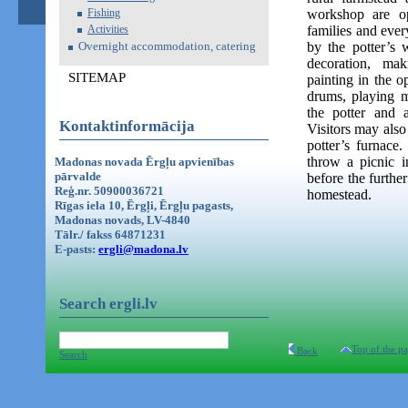
Fishing
workshop are o
Activities
families and ever
Overnight accommodation, catering
by the potter’s w
decoration, ma
SITEMAP
painting in the o
drums, playing m
the potter and
Kontaktinformācija
Visitors may also
potter’s furnace.
throw a picnic in
Madonas novada Ērgļu apvienības
pārvalde
before the furthe
Reģ.nr. 50900036721
homestead.
Rīgas iela 10, Ērgļi, Ērgļu pagasts,
Madonas novads, LV-4840
Tālr./ fakss 64871231
E-pasts:
ergli@madona.lv
Search ergli.lv
Top of the p
Back
Search