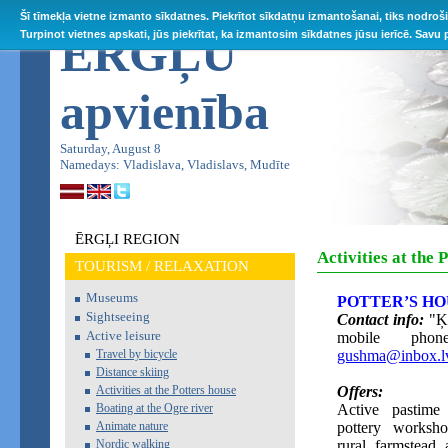
Šī tīmekļa vietne izmanto sīkdatnes. Piekrītot sīkdatņu izmantošanai, tiks nodroš
ĒRGĻU
Turpinot vietnes apskati, jūs piekrītat, ka izmantosim sīkdatnes jūsu ierīcē. Savu
apvienība
Saturday, August 8
Namedays: Vladislava, Vladislavs, Mudīte
ĒRGĻI REGION
Activities at the 
TOURISM / RELAXATION
Museums
POTTER’S HO
Sightseeing
Contact info:
"Ķe
Active leisure
mobile phon
Travel by bicycle
gushma@inbox.l
Distance skiing
Activities at the Potters house
Offers:
Boating at the Ogre river
Active pastime
Animate nature
pottery worksh
Nordic walking
rural farmstead 