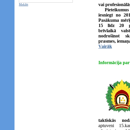
vai profesionālās
Meklēt
Pieteikumus 
iesniegt no 20
Pasākuma mērķi
15 līdz 20 g
brīvlaikā vals
nodrošinot s
prasmes, iemaņas
Vairāk
Informācija pa
taktiskās nod
aptuveni 15.ka