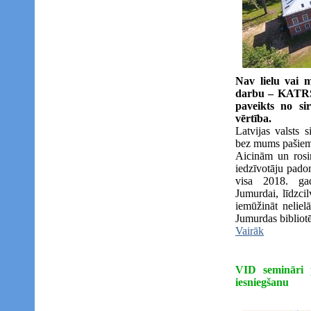
Nav lielu vai 
darbu – KATRS
paveikts no sir
vērtība.
Latvijas valsts 
bez mums pašiem
Aicinām un rosi
iedzīvotāju padom
visa 2018. ga
Jumurdai, līdzc
iemūžināt neliel
Jumurdas bibliotē
Vairāk
VID semināri 
iesniegšanu