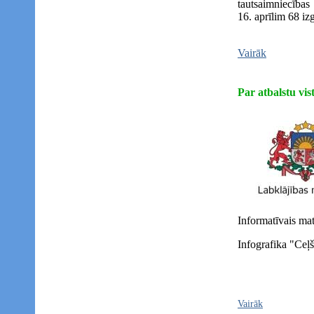
tautsaimniecības
16. aprīlim 68 izg
Vairāk
Par atbalstu vi
Informatīvais mate
Infografika "Ceļ
Vairāk