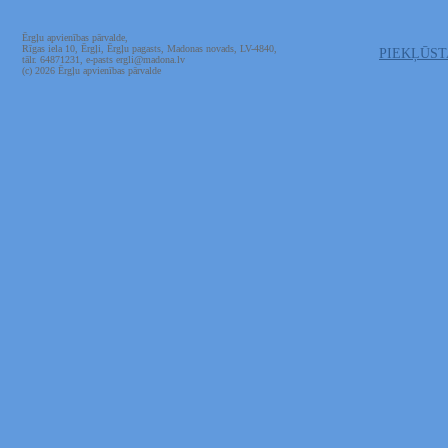
Ērgļu apvienības pārvalde,
Rīgas iela 10, Ērgļi, Ērgļu pagasts, Madonas novads, LV-4840,
PIEKĻŪS
tālr. 64871231, e-pasts ergli@madona.lv
(c) 2026 Ērgļu apvienības pārvalde