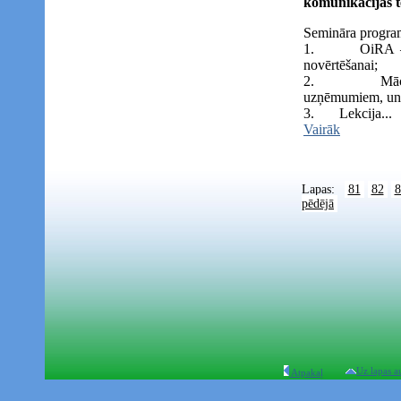
komunikācijas te
Semināra progr
1. OiRA – inte
novērtēšanai;
2. Mācību p
uzņēmumiem, un 
3. Lekcija...
Vairāk
Lapas:
81
82
8
pēdējā
Uz lapas a
Atpakaļ