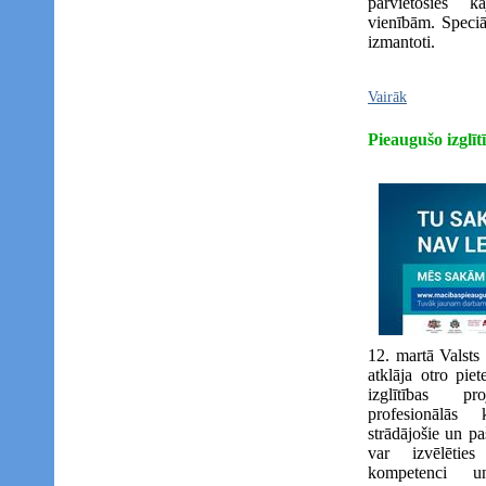
pārvietosies k
vienībām. Speciāl
izmantoti.
Vairāk
Pieaugušo izglīt
12. martā Valsts 
atklāja otro pie
izglītības p
profesionālās 
strādājošie un p
var izvēlēties
kompetenci u