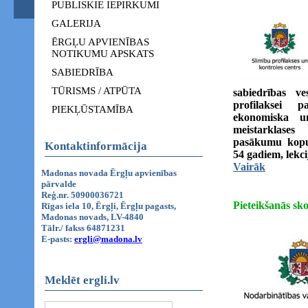
PUBLISKIE IEPIRKUMI
GALERIJA
ĒRGĻU APVIENĪBAS
NOTIKUMU APSKATS
SABIEDRĪBA
TŪRISMS / ATPŪTA
sabiedrības ve
profilaksei pa
PIEKĻŪSTAMĪBA
ekonomiska un
meistarklase
pasākumu kopum
Kontaktinformācija
54 gadiem, lekci
Vairāk
Madonas novada Ērgļu apvienības
pārvalde
Reģ.nr. 50900036721
Pieteikšanās sk
Rīgas iela 10, Ērgļi, Ērgļu pagasts,
Madonas novads, LV-4840
Tālr./ fakss 64871231
E-pasts:
ergli@madona.lv
Meklēt ergli.lv