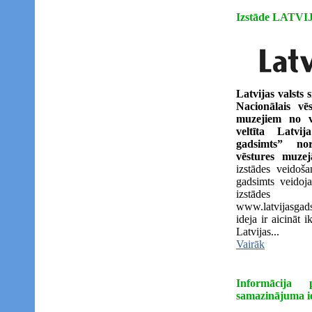
Izstāde LATV
Latvijas valsts 
Nacionālais vē
muzejiem no vi
veltīta Latvij
gadsimts” nor
vēstures muze
izstādes veidoša
gadsimts veidojas
izstādes
www.latvijasgad
ideja ir aicināt 
Latvijas...
Vairāk
Informācija 
samazinājuma i