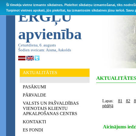
Šī tīmekļa vietne izmanto sīkdatnes. Piekrītot sīkdatņu izmantošanai, tiks nodroš
ĒRGĻU
Turpinot vietnes apskati, jūs piekrītat, ka izmantosim sīkdatnes jūsu ierīcē. Savu
apvienība
Ceturtdiena, 6. augusts
Šodien sveicam: Aisma, Askolds
AKTUALITĀTES
AKTUALITĀTE
PASĀKUMI
PĀRVALDE
Lapas:
81
82
8
VALSTS UN PAŠVALDĪBAS
pēdējā
VIENOTAIS KLIENTU
APKALPOŠANAS CENTRS
KONTAKTI
Aicinājums iedz
ES FONDI