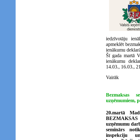
iedzīvotāju ie
apmeklēt bezmaks
ienākumu deklarāc
Šī gada martā 
ienākumu deklar
14.03., 16.03., 2
Vairāk
Bezmaksas s
uzņēmumiem, p
20.martā Mado
BEZMAKSAS 
uzņēmumu darbi
seminārs noti
inspekciju u