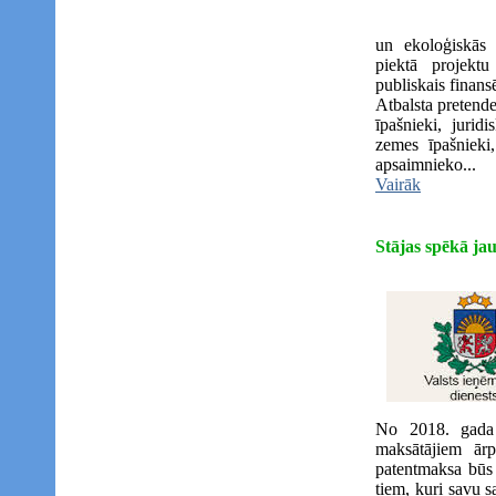
un ekoloģiskās 
piektā projektu
publiskais finans
Atbalsta pretende
īpašnieki, jurid
zemes īpašnieki,
apsaimnieko...
Vairāk
Stājas spēkā ja
No 2018. gada 
maksātājiem ārp
patentmaksa būs 
tiem, kuri savu 