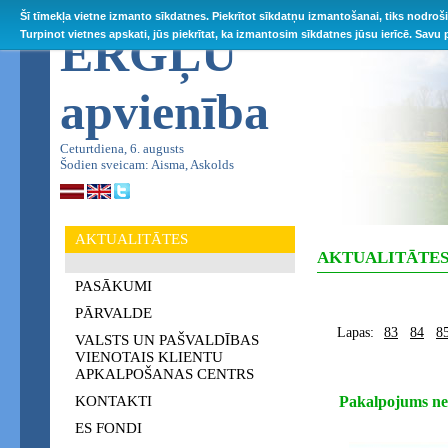
Šī tīmekļa vietne izmanto sīkdatnes. Piekrītot sīkdatņu izmantošanai, tiks nodroš
ĒRGĻU
Turpinot vietnes apskati, jūs piekrītat, ka izmantosim sīkdatnes jūsu ierīcē. Savu
apvienība
Ceturtdiena, 6. augusts
Šodien sveicam: Aisma, Askolds
AKTUALITĀTES
AKTUALITĀTE
PASĀKUMI
PĀRVALDE
Lapas:
83
84
8
VALSTS UN PAŠVALDĪBAS
VIENOTAIS KLIENTU
APKALPOŠANAS CENTRS
KONTAKTI
Pakalpojums ne
ES FONDI