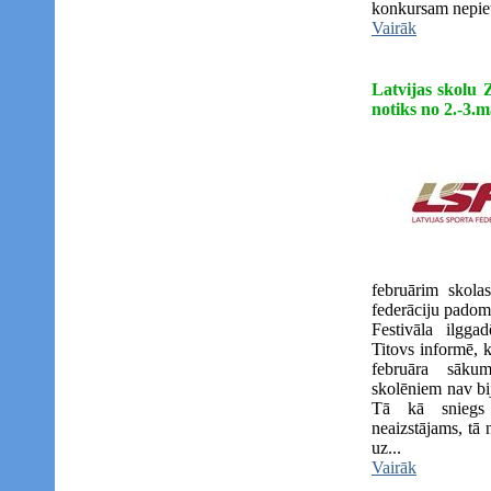
konkursam nepiet
Vairāk
Latvijas skolu 
notiks no 2.-3.
februārim skolas
federāciju padom
Festivāla ilgga
Titovs informē, 
februāra sāku
skolēniem nav bij
Tā kā sniegs 
neaizstājams, tā 
uz...
Vairāk