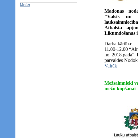
Meklēt
Madonas noda
"Valsts un E
lauksaimniecīb
Atbalsta apjo
Likumdošanas i
Darba kārtība:
11.00-12.00 “Akt
no 2018.gada” 
pārvaldes Nodokļ
Vairāk
Mežsaimnieki va
mežu kopšanai