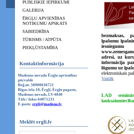
PUBLISKIE IEPIRKUMI
GALERIJA
ĒRGĻU APVIENĪBAS
NOTIKUMU APSKATS
SABIEDRĪBA
bezmaksas, p
TŪRISMS / ATPŪTA
īpašumu īpašnie
iesniegumu 
PIEKĻŪSTAMĪBA
www.zemesgamat
adresi, uz kuru
informācija pa
Kontaktinformācija
lūgumu uz īpaš
elektroniskais pa
Madonas novada Ērgļu apvienības
Vairāk
pārvalde
Reģ.nr. 50900036721
Rīgas iela 10, Ērgļi, Ērgļu pagasts,
Madonas novads, LV-4840
LAD seminārs
Tālr./ fakss 64871231
lauksaimniecībai
E-pasts:
ergli@madona.lv
Meklēt ergli.lv