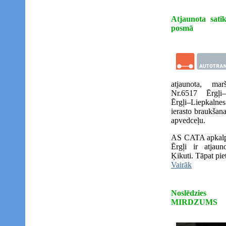
Atjaunota sati
posmā
atjaunota, mar
Nr.6517 Ērgļi
Ērgļi–Liepkalne
ierasto braukšan
apvedceļu.
AS CATA apkalpo
Ērgļi ir atjaun
Ķikuti. Tāpat pie
Vairāk
Noslēdzies
MIRDZUMS