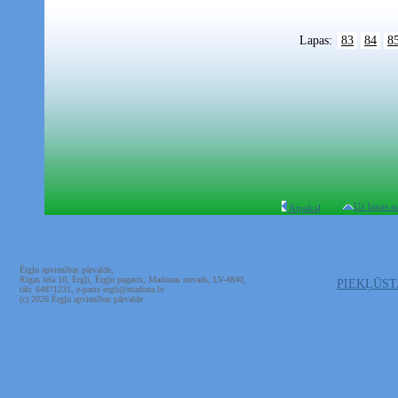
Lapas:
83
84
8
Uz lapas a
Atpakaļ
Ērgļu apvienības pārvalde,
Rīgas iela 10, Ērgļi, Ērgļu pagasts, Madonas novads, LV-4840,
PIEKĻŪS
tālr. 64871231, e-pasts ergli@madona.lv
(c) 2026 Ērgļu apvienības pārvalde