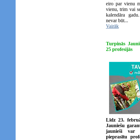
eiro par vienu 
vienu, trim vai 
kalendāra gadu
nevar būt...
Vairāk
Turpinās Jauni
25 profesijās
Līdz 23. febru
Jauniešu garant
jaunieši var 
pieprasītu pro