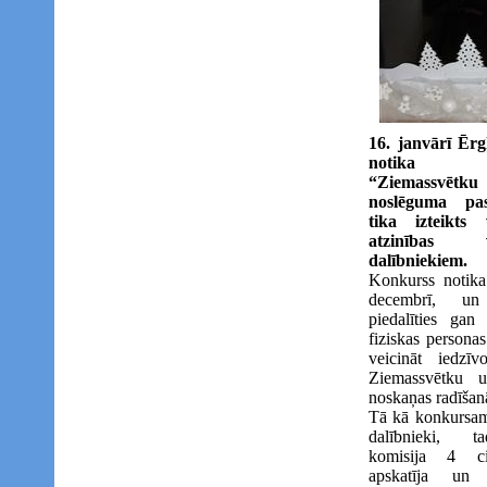
16. janvārī Ērg
notika 
“Ziemassvēt
noslēguma pa
tika izteikts
atzinības
dalībniekiem.
Konkurss notika
decembrī, un
piedalīties gan 
fiziskas personas
veicināt iedzīvo
Ziemassvētku 
noskaņas radīšan
Tā kā konkursam 
dalībnieki, t
komisija 4 ci
apskatīja un 