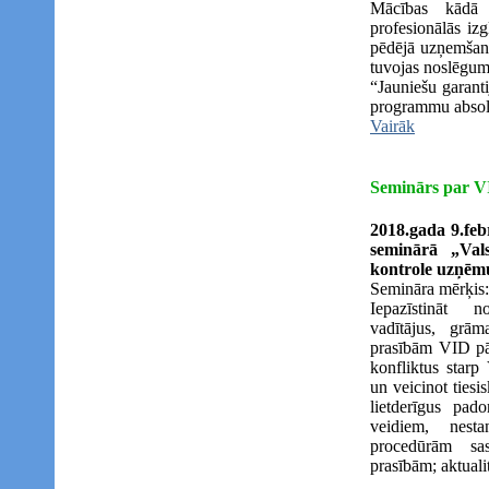
Mācības kādā
profesionālās izg
pēdējā uzņemšana
tuvojas noslēgu
“Jauniešu garant
programmu absolv
Vairāk
Seminārs par V
2018.gada 9.feb
seminārā „Val
kontrole uzņē
Semināra mērķis:
Iepazīstināt 
vadītājus, grām
prasībām VID pā
konfliktus star
un veicinot ties
lietderīgus pa
veidiem, nest
procedūrām sa
prasībām; aktual