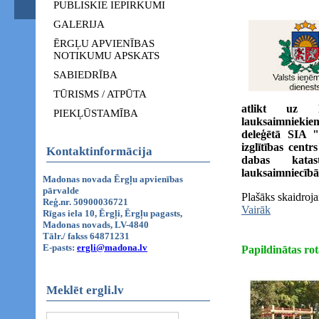
PUBLISKIE IEPIRKUMI
GALERIJA
ĒRGĻU APVIENĪBAS
NOTIKUMU APSKATS
SABIEDRĪBA
TŪRISMS / ATPŪTA
atlikt uz 
PIEKĻŪSTAMĪBA
lauksaimniekie
deleģētā SIA "
izglītības cent
Kontaktinformācija
dabas katas
lauksaimniecībā
Madonas novada Ērgļu apvienības
pārvalde
Plašāks skaidroja
Reģ.nr. 50900036721
Vairāk
Rīgas iela 10, Ērgļi, Ērgļu pagasts,
Madonas novads, LV-4840
Tālr./ fakss 64871231
E-pasts:
ergli@madona.lv
Papildinātas ro
Meklēt ergli.lv