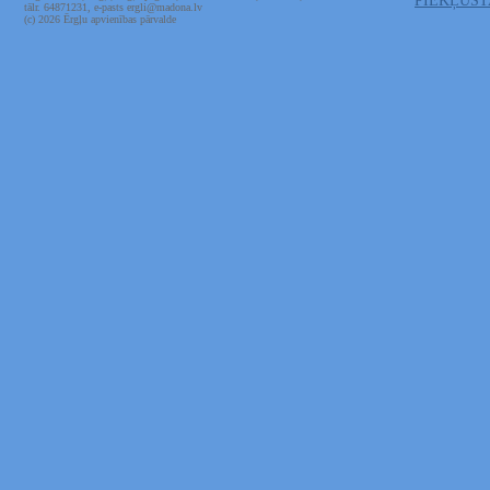
PIEKĻŪS
tālr. 64871231, e-pasts ergli@madona.lv
(c) 2026 Ērgļu apvienības pārvalde