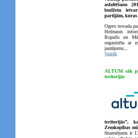
asfaltēšanu 2
budžetu ietvar
partijām, kuras 
Ogres novada paš
Helmanis infor
Ropažu un Mālp
organizēta ar m
jautājumu...
Vairāk
ALTUM sāk pie
teritorijās
teritorijās”, 
Zemkopības mini
finansējums ir 13