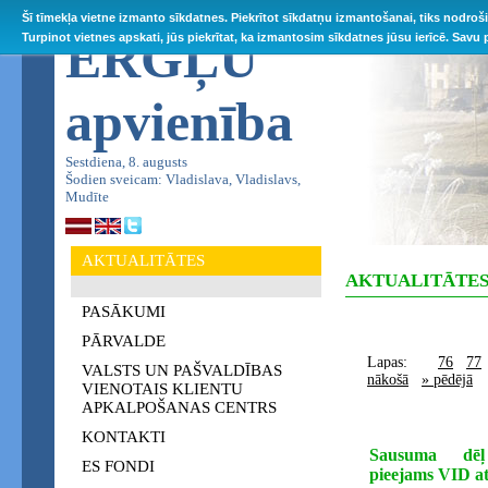
Šī tīmekļa vietne izmanto sīkdatnes. Piekrītot sīkdatņu izmantošanai, tiks nodroš
ĒRGĻU
Turpinot vietnes apskati, jūs piekrītat, ka izmantosim sīkdatnes jūsu ierīcē. Savu
apvienība
Sestdiena, 8. augusts
Šodien sveicam: Vladislava, Vladislavs,
Mudīte
AKTUALITĀTES
AKTUALITĀTE
PASĀKUMI
PĀRVALDE
Lapas:
76
77
VALSTS UN PAŠVALDĪBAS
nākošā
» pēdējā
VIENOTAIS KLIENTU
APKALPOŠANAS CENTRS
KONTAKTI
Sausuma dēļ 
ES FONDI
pieejams VID a