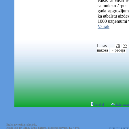
valsts atbalsta 
saimnieko ārpus l
gada apgrozījums
ka atbalstu aizd
1000 uzņēmumi vis
Vairāk
Lapas:
76
77
nākošā
» pēdējā
Uz lapas a
Atpakaļ
Ērgļu apvienības pārvalde,
Rīgas iela 10, Ērgļi, Ērgļu pagasts, Madonas novads, LV-4840,