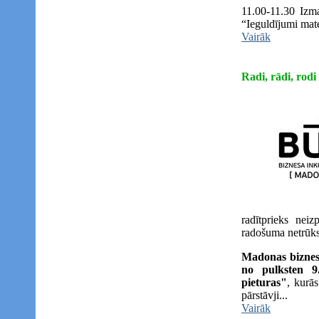
11.00-11.30 Izma
“Ieguldījumi mate
Vairāk
Radi, rādi, rodi
radītprieks neiz
radošuma netrūks
Madonas biznes
no pulksten 9
pieturas"
, kurās
pārstāvji...
Vairāk