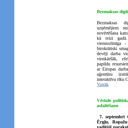
Bezmaksas digit
Bezmaksas dig
uzņēmējiem str
novērtēšana katr
kā reizi gadā
viennozīmīga -
birokrātiski sma
devēji darba vi
vienkāršāk, ef
papildu resursie
ar Eiropas darba
aģentūru izstr
interaktīvu rīku 
Vairāk
Vēstule politi
asfaltēšanu
7. septembrī
Ērgļu, Ropažu
vadītāji paraks