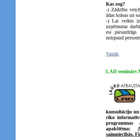
Kas zog?
-) Zādzību veicē
ādas krāsas un so
-) Lai veiktu iz
uzņēmuma darbini
esi piesardzīgs
neizpaud personi
Vairāk
LAD seminārs
konsultāciju un
rīko informatī
programmas a
apakštēma:
saimniecībās. Fi