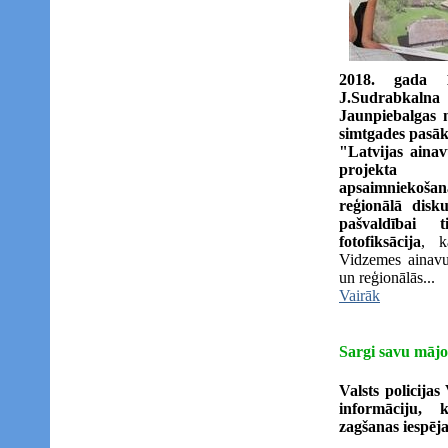
2018. gada 
J.Sudrabka
Jaunpiebalgas n
simtgades pasāk
"Latvijas ainav
projekta 
apsaimniekoša
reģionālā disk
pašvaldībai 
fotofiksācija
, k
Vidzemes ainavu
un reģionālās...
Vairāk
Sargi savu mājo
Valsts policija
informāciju, k
zagšanas iespē