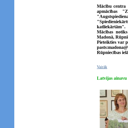
Mācību centra 
apmācības "Ze
"Augstspie
"Spiedieniekārt
katliekārtām".
Mācības notiks 
Madonā, Rūpniec
Pieteikties var 
pasts:madona
Rūpniecības ielā
Vairāk
Latvijas ainavu 