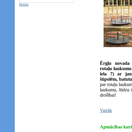
Meklēt
Ērgļu novada 
rotaļu laukumu 
iela 7) ar ja
šūpolēm, batutu,
par rotaļu lauku
laukumu, lūdzu i
drošībai!
Vairāk
Apmācības kuri