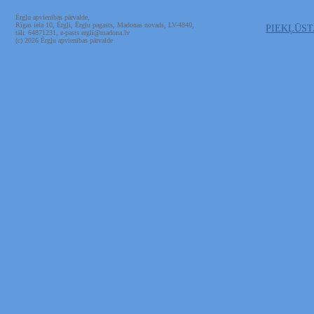
Ērgļu apvienības pārvalde,
Rīgas iela 10, Ērgļi, Ērgļu pagasts, Madonas novads, LV-4840,
PIEKĻŪS
tālr. 64871231, e-pasts ergli@madona.lv
(c) 2026 Ērgļu apvienības pārvalde