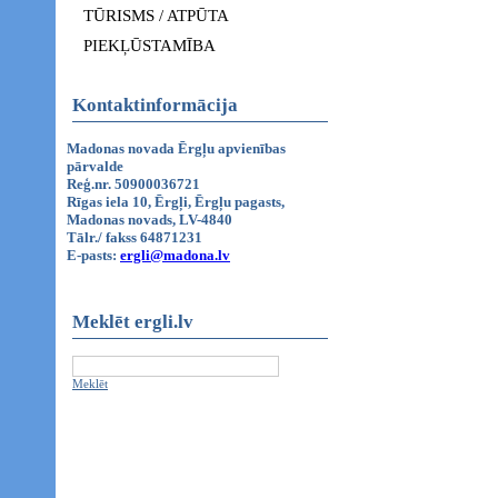
TŪRISMS / ATPŪTA
PIEKĻŪSTAMĪBA
Kontaktinformācija
Madonas novada Ērgļu apvienības
pārvalde
Reģ.nr. 50900036721
Rīgas iela 10, Ērgļi, Ērgļu pagasts,
Madonas novads, LV-4840
Tālr./ fakss 64871231
E-pasts:
ergli@madona.lv
Meklēt ergli.lv
Meklēt