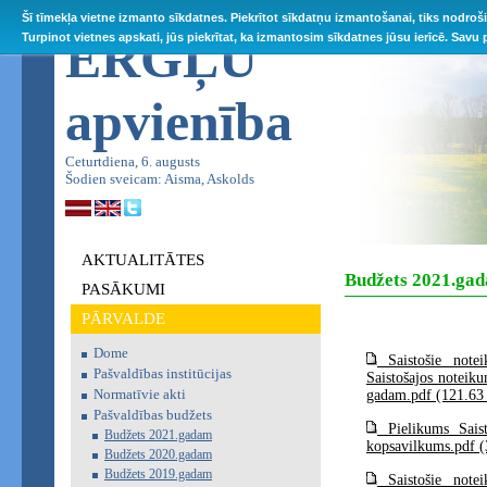
Šī tīmekļa vietne izmanto sīkdatnes. Piekrītot sīkdatņu izmantošanai, tiks nodroš
ĒRGĻU
Turpinot vietnes apskati, jūs piekrītat, ka izmantosim sīkdatnes jūsu ierīcē. Savu
apvienība
Ceturtdiena, 6. augusts
Šodien sveicam: Aisma, Askolds
AKTUALITĀTES
Budžets 2021.ga
PASĀKUMI
PĀRVALDE
Dome
Saistošie not
Pašvaldības institūcijas
Saistošajos noteik
Normatīvie akti
gadam.pdf (121.63
Pašvaldības budžets
Pielikums Sais
Budžets 2021.gadam
kopsavilkums.pdf 
Budžets 2020.gadam
Budžets 2019.gadam
Saistošie not