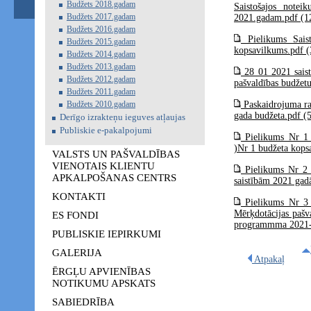
Budžets 2018.gadam
Saistošajos note
Budžets 2017.gadam
2021.gadam.pdf (1
Budžets 2016.gadam
Pielikums Sais
Budžets 2015.gadam
kopsavilkums.pdf 
Budžets 2014.gadam
Budžets 2013.gadam
28 01 2021 saist
Budžets 2012.gadam
pašvaldības budže
Budžets 2011.gadam
Budžets 2010.gadam
Paskaidrojuma ra
gada budžeta.pdf (
Derīgo izrakteņu ieguves atļaujas
Publiskie e-pakalpojumi
Pielikums Nr 1 
)Nr 1 budžeta kops
VALSTS UN PAŠVALDĪBAS
VIENOTAIS KLIENTU
Pielikums Nr 2 P
APKALPOŠANAS CENTRS
saistībām 2021 gad
KONTAKTI
Pielikums Nr 3 
Mērķdotācijas pašv
ES FONDI
programmma 2021-
PUBLISKIE IEPIRKUMI
GALERIJA
Atpakaļ
ĒRGĻU APVIENĪBAS
NOTIKUMU APSKATS
SABIEDRĪBA