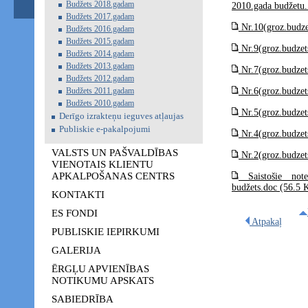
Budžets 2018.gadam
2010.gada budžetu.
Budžets 2017.gadam
Nr.10(groz.budze
Budžets 2016.gadam
Budžets 2015.gadam
Nr.9(groz.budzet
Budžets 2014.gadam
Budžets 2013.gadam
Nr.7(groz.budzet
Budžets 2012.gadam
Budžets 2011.gadam
Nr.6(groz.budzet
Budžets 2010.gadam
Nr.5(groz.budzet
Derīgo izrakteņu ieguves atļaujas
Publiskie e-pakalpojumi
Nr.4(groz.budzet
VALSTS UN PAŠVALDĪBAS
Nr.2(groz.budzet
VIENOTAIS KLIENTU
APKALPOŠANAS CENTRS
Saistošie not
budžets.doc (56.5 
KONTAKTI
ES FONDI
Atpakaļ
PUBLISKIE IEPIRKUMI
GALERIJA
ĒRGĻU APVIENĪBAS
NOTIKUMU APSKATS
SABIEDRĪBA