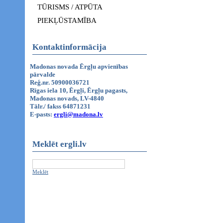
TŪRISMS / ATPŪTA
PIEKĻŪSTAMĪBA
Kontaktinformācija
Madonas novada Ērgļu apvienības
pārvalde
Reģ.nr. 50900036721
Rīgas iela 10, Ērgļi, Ērgļu pagasts,
Madonas novads, LV-4840
Tālr./ fakss 64871231
E-pasts:
ergli@madona.lv
Meklēt ergli.lv
Meklēt