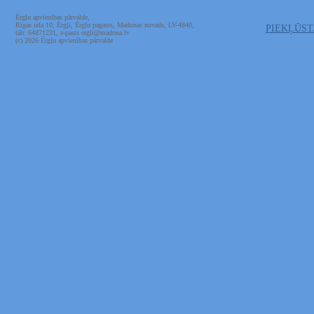
Ērgļu apvienības pārvalde,
Rīgas iela 10, Ērgļi, Ērgļu pagasts, Madonas novads, LV-4840,
PIEKĻŪS
tālr. 64871231, e-pasts ergli@madona.lv
(c) 2026 Ērgļu apvienības pārvalde