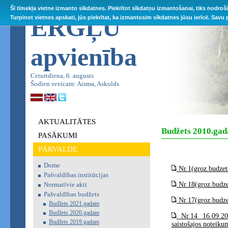
Šī tīmekļa vietne izmanto sīkdatnes. Piekrītot sīkdatņu izmantošanai, tiks nodroš
ĒRGĻU
Turpinot vietnes apskati, jūs piekrītat, ka izmantosim sīkdatnes jūsu ierīcē. Savu
apvienība
Ceturtdiena, 6. augusts
Šodien sveicam: Aisma, Askolds
AKTUALITĀTES
Budžets 2010.ga
PASĀKUMI
PĀRVALDE
Dome
Nr.1(groz.budzet
Pašvaldības institūcijas
Normatīvie akti
Nr.18(groz.budze
Pašvaldības budžets
Nr.17(groz.budze
Budžets 2021.gadam
Budžets 2020.gadam
Nr.14 16.09.20
Budžets 2019.gadam
saistošajos noteik