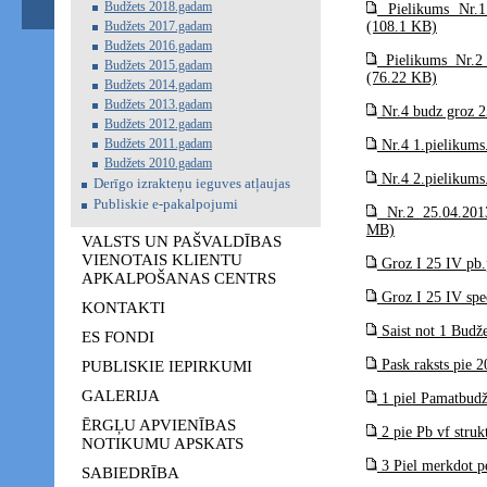
Budžets 2018.gadam
Pielikums Nr.1 
Budžets 2017.gadam
(108.1 KB)
Budžets 2016.gadam
Pielikums Nr.2 
Budžets 2015.gadam
(76.22 KB)
Budžets 2014.gadam
Budžets 2013.gadam
Nr.4 budz groz 2
Budžets 2012.gadam
Budžets 2011.gadam
Nr.4 1.pielikums
Budžets 2010.gadam
Nr.4 2.pielikums
Derīgo izrakteņu ieguves atļaujas
Publiskie e-pakalpojumi
Nr.2 25.04.2013
MB)
VALSTS UN PAŠVALDĪBAS
VIENOTAIS KLIENTU
Groz I 25 IV pb.
APKALPOŠANAS CENTRS
Groz I 25 IV spe
KONTAKTI
Saist not 1 Budž
ES FONDI
Pask raksts pie 
PUBLISKIE IEPIRKUMI
GALERIJA
1 piel Pamatbudž
ĒRGĻU APVIENĪBAS
2 pie Pb vf stru
NOTIKUMU APSKATS
3 Piel merkdot p
SABIEDRĪBA