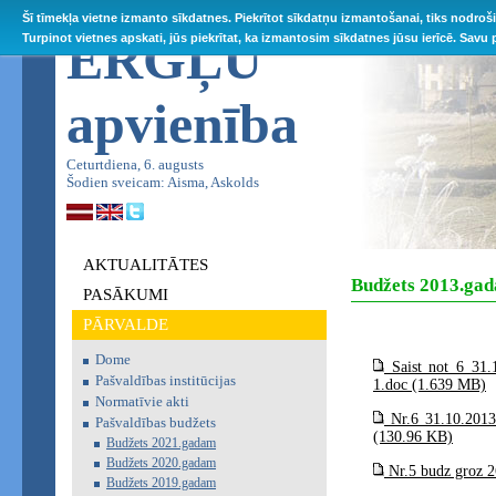
Šī tīmekļa vietne izmanto sīkdatnes. Piekrītot sīkdatņu izmantošanai, tiks nodroš
ĒRGĻU
Turpinot vietnes apskati, jūs piekrītat, ka izmantosim sīkdatnes jūsu ierīcē. Savu
apvienība
Ceturtdiena, 6. augusts
Šodien sveicam: Aisma, Askolds
AKTUALITĀTES
Budžets 2013.ga
PASĀKUMI
PĀRVALDE
Dome
Saist not 6 31.1
Pašvaldības institūcijas
1.doc (1.639 MB)
Normatīvie akti
Nr.6 31.10.2013 
Pašvaldības budžets
(130.96 KB)
Budžets 2021.gadam
Budžets 2020.gadam
Nr.5 budz groz 2
Budžets 2019.gadam