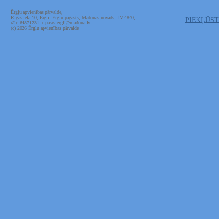
Ērgļu apvienības pārvalde,
Rīgas iela 10, Ērgļi, Ērgļu pagasts, Madonas novads, LV-4840,
PIEKĻŪS
tālr. 64871231, e-pasts ergli@madona.lv
(c) 2026 Ērgļu apvienības pārvalde