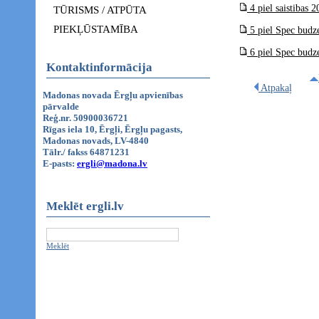
4 piel saistibas 
TŪRISMS / ATPŪTA
PIEKĻŪSTAMĪBA
5 piel Spec budz
6 piel Spec budze
Kontaktinformācija
Atpakaļ
Madonas novada Ērgļu apvienības
pārvalde
Reģ.nr. 50900036721
Rīgas iela 10, Ērgļi, Ērgļu pagasts,
Madonas novads, LV-4840
Tālr./ fakss 64871231
E-pasts:
ergli@madona.lv
Meklēt ergli.lv
Meklēt