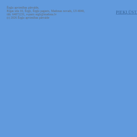
Ērgļu apvienības pārvalde,
Rīgas iela 10, Ērgļi, Ērgļu pagasts, Madonas novads, LV-4840,
PIEKĻŪS
tālr. 64871231, e-pasts ergli@madona.lv
(c) 2026 Ērgļu apvienības pārvalde