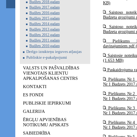
Budžets 2018.gadam
KB)
Budžets 2017.gadam
Saistoso notei
Budžets 2016.gadam
Budzeta grozijumi.
Budžets 2015.gadam
Budžets 2014.gadam
Saistoso notei
Budžets 2013.gadam
Budzeta grozijumi.
Budžets 2012.gadam
Budžets 2011.gadam
Pielikums Nr
Budžets 2010.gadam
davinajumiem.pdf 
Derīgo izrakteņu ieguves atļaujas
Saistosie noteik
Publiskie e-pakalpojumi
(1.653 MB)
VALSTS UN PAŠVALDĪBAS
Paskaidrojuma ra
VIENOTAIS KLIENTU
APKALPOŠANAS CENTRS
Pielikums Nr.1 
Nr.1 Budzets 2017
KONTAKTI
Pielikums Nr.2 
ES FONDI
Nr.1 Budzets 2017
PUBLISKIE IEPIRKUMI
Pielikums Nr.3 
GALERIJA
Nr.1 Budzets 2017
ĒRGĻU APVIENĪBAS
Pielikums Nr.4 
NOTIKUMU APSKATS
Nr.1 Budzets 2017
SABIEDRĪBA
Pielikums Nr.5 