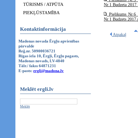
TŪRISMS / ATPŪTA
Nr.1 Budzeta 2017
PIEKĻŪSTAMĪBA
Pielikums Nr.6 
Nr.1 Budzets 2017
Kontaktinformācija
Atpakaļ
Madonas novada Ērgļu apvienības
pārvalde
Reģ.nr. 50900036721
Rīgas iela 10, Ērgļi, Ērgļu pagasts,
Madonas novads, LV-4840
Tālr./ fakss 64871231
E-pasts:
ergli@madona.lv
Meklēt ergli.lv
Meklēt