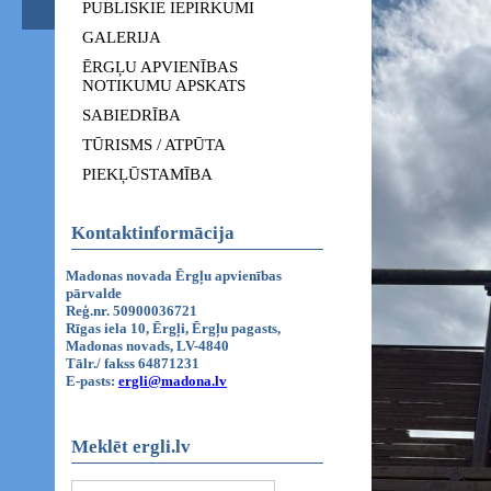
PUBLISKIE IEPIRKUMI
GALERIJA
ĒRGĻU APVIENĪBAS
NOTIKUMU APSKATS
SABIEDRĪBA
TŪRISMS / ATPŪTA
PIEKĻŪSTAMĪBA
Kontaktinformācija
Madonas novada Ērgļu apvienības
pārvalde
Reģ.nr. 50900036721
Rīgas iela 10, Ērgļi, Ērgļu pagasts,
Madonas novads, LV-4840
Tālr./ fakss 64871231
E-pasts:
ergli@madona.lv
Meklēt ergli.lv