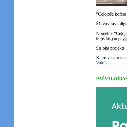
"Ceļojošā kofera
Šīs vasaras spilgt
Nometne “Ceļojoš
kopš tās jau pagāj
Šis bija projekts
Katru vasaru vec
Vairāk
PAŠVALDĪBA