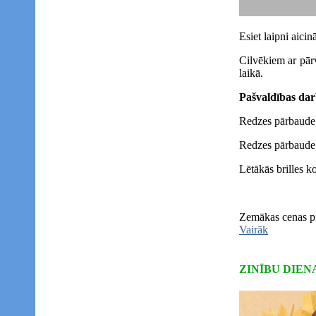
Esiet laipni aicin
Cilvēkiem ar pārv
laikā.
Pašvaldības dar
Redzes pārbaude
Redzes pārbau
Lētākās brilles k
Zemākas cenas pi
Vairāk
ZINĪBU DIEN