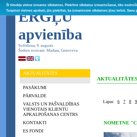
Šī tīmekļa vietne izmanto sīkdatnes. Piekrītot sīkdatņu izmantošanai, tiks nodroš
ĒRGĻU
Turpinot vietnes apskati, jūs piekrītat, ka izmantosim sīkdatnes jūsu ierīcē. Savu
apvienība
Svētdiena, 9. augusts
Šodien sveicam: Madara, Genoveva
AKTUALITĀTES
AKTUALITĀTE
PASĀKUMI
PĀRVALDE
Lapas:
6
7
8
9
VALSTS UN PAŠVALDĪBAS
VIENOTAIS KLIENTU
APKALPOŠANAS CENTRS
KONTAKTI
NOMETNE "C
ES FONDI