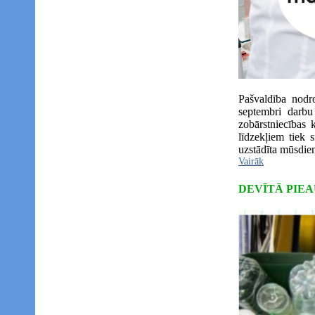
Pašvaldība nodr
septembri darbu
zobārstniecības 
līdzekļiem tiek
uzstādīta mūsdienī
Vairāk
DEVĪTĀ PIE