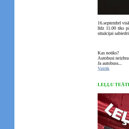
16.septembrī visā
līdz 11.00 tiks 
situācijai sabiedr
Kas notiks?
Autobusi neizbrau
Ja autobuss...
Vairāk
LEĻĻU TEĀTR