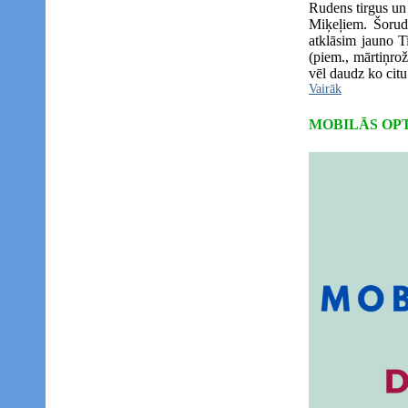
Rudens tirgus un
Miķeļiem. Šorude
atklāsim jauno T
(piem., mārtiņro
vēl daudz ko citu
Vairāk
MOBILĀS OP