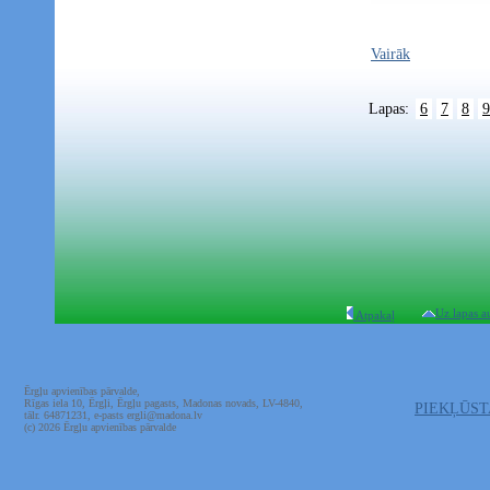
Vairāk
Lapas:
6
7
8
9
Uz lapas a
Atpakaļ
Ērgļu apvienības pārvalde,
Rīgas iela 10, Ērgļi, Ērgļu pagasts, Madonas novads, LV-4840,
PIEKĻŪS
tālr. 64871231, e-pasts ergli@madona.lv
(c) 2026 Ērgļu apvienības pārvalde