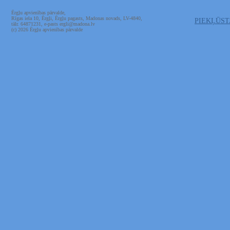
Ērgļu apvienības pārvalde,
Rīgas iela 10, Ērgļi, Ērgļu pagasts, Madonas novads, LV-4840,
PIEKĻŪS
tālr. 64871231, e-pasts ergli@madona.lv
(c) 2026 Ērgļu apvienības pārvalde