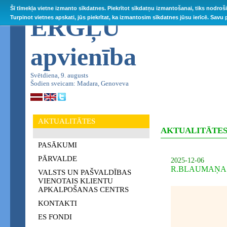
Šī tīmekļa vietne izmanto sīkdatnes. Piekrītot sīkdatņu izmantošanai, tiks nodroš
ĒRGĻU
Turpinot vietnes apskati, jūs piekrītat, ka izmantosim sīkdatnes jūsu ierīcē. Savu
apvienība
Svētdiena, 9. augusts
Šodien sveicam: Madara, Genoveva
AKTUALITĀTES
AKTUALITĀTE
PASĀKUMI
PĀRVALDE
2025-12-06
R.BLAUMAŅA 
VALSTS UN PAŠVALDĪBAS
VIENOTAIS KLIENTU
APKALPOŠANAS CENTRS
KONTAKTI
ES FONDI