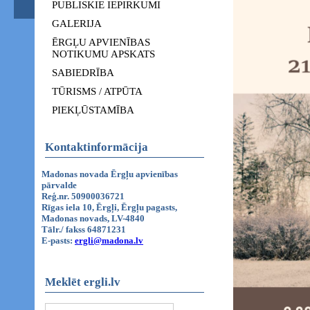
PUBLISKIE IEPIRKUMI
GALERIJA
ĒRGĻU APVIENĪBAS
NOTIKUMU APSKATS
SABIEDRĪBA
TŪRISMS / ATPŪTA
PIEKĻŪSTAMĪBA
Kontaktinformācija
Madonas novada Ērgļu apvienības
pārvalde
Reģ.nr. 50900036721
Rīgas iela 10, Ērgļi, Ērgļu pagasts,
Madonas novads, LV-4840
Tālr./ fakss 64871231
E-pasts:
ergli@madona.lv
Meklēt ergli.lv