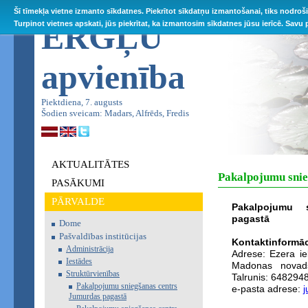
Šī tīmekļa vietne izmanto sīkdatnes. Piekrītot sīkdatņu izmantošanai, tiks nodroš
ĒRGĻU
Turpinot vietnes apskati, jūs piekrītat, ka izmantosim sīkdatnes jūsu ierīcē. Savu
apvienība
Piektdiena, 7. augusts
Šodien sveicam: Madars, Alfrēds, Fredis
AKTUALITĀTES
Pakalpojumu snie
PASĀKUMI
PĀRVALDE
Pakalpojumu 
pagastā
Dome
Pašvaldības institūcijas
Kontaktinformāc
Administrācija
Adrese: Ezera i
Iestādes
Madonas novads
Struktūrvienības
Talrunis: 648294
Pakalpojumu sniegšanas centrs
e-pasta adrese:
Jumurdas pagastā