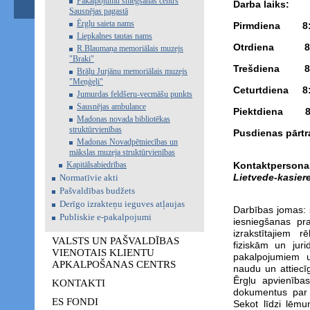
Pakalpojumu sniegšanas centrs
Darba laiks:
Sausnējas pagastā
Ērgļu saieta nams
Pirmdiena 8:0
Liepkalnes tautas nams
Otrdiena 8:0
R.Blaumaņa memoriālais muzejs
"Braki"
Trešdiena 8:0
Brāļu Jurjānu memoriālais muzejs
"Meņģeļi"
Ceturtdiena 8:
Jumurdas feldšeru-vecmāšu punkts
Sausnējas ambulance
Piektdiena 8:
Madonas novada bibliotēkas
struktūrvienības
Pusdienas pārt
Madonas Novadpētniecības un
mākslas muzeja struktūrvienības
Kapitālsabiedrības
Kontaktpersona
Lietvede-kasier
Normatīvie akti
Pašvaldības budžets
Derīgo izrakteņu ieguves atļaujas
Darbības jomas: 
Publiskie e-pakalpojumi
iesniegšanas pr
izrakstītajiem
VALSTS UN PAŠVALDĪBAS
fiziskām un jur
VIENOTAIS KLIENTU
pakalpojumiem u
APKALPOŠANAS CENTRS
naudu un attiecī
Ērgļu apvienība
KONTAKTI
dokumentus par i
ES FONDI
Sekot līdzi lēmu