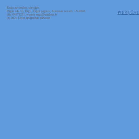
Ērgļu apvienības pārvalde,
Rīgas iela 10, Ērgļi, Ērgļu pagasts, Madonas novads, LV-4840,
PIEKĻŪS
tālr. 64871231, e-pasts ergli@madona.lv
(c) 2026 Ērgļu apvienības pārvalde