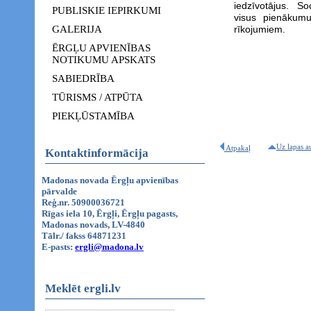
iedzīvotājus. So
PUBLISKIE IEPIRKUMI
visus pienākumu
GALERIJA
rīkojumiem.
ĒRGĻU APVIENĪBAS
NOTIKUMU APSKATS
SABIEDRĪBA
TŪRISMS / ATPŪTA
PIEKĻŪSTAMĪBA
Uz lapas a
Atpakaļ
Kontaktinformācija
Madonas novada Ērgļu apvienības
pārvalde
Reģ.nr. 50900036721
Rīgas iela 10, Ērgļi, Ērgļu pagasts,
Madonas novads, LV-4840
Tālr./ fakss 64871231
E-pasts:
ergli@madona.lv
Meklēt ergli.lv