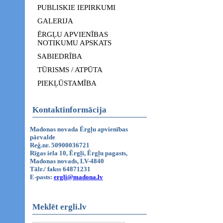
PUBLISKIE IEPIRKUMI
GALERIJA
ĒRGĻU APVIENĪBAS
NOTIKUMU APSKATS
SABIEDRĪBA
TŪRISMS / ATPŪTA
PIEKĻŪSTAMĪBA
Kontaktinformācija
Madonas novada Ērgļu apvienības
pārvalde
Reģ.nr. 50900036721
Rīgas iela 10, Ērgļi, Ērgļu pagasts,
Madonas novads, LV-4840
Tālr./ fakss 64871231
E-pasts:
ergli@madona.lv
Meklēt ergli.lv