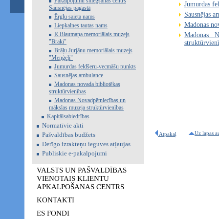
Pakalpojumu sniegšanas centrs
Jumurdas fe
Sausnējas pagastā
Sausnējas a
Ērgļu saieta nams
Madonas nova
Liepkalnes tautas nams
R.Blaumaņa memoriālais muzejs
Madonas No
"Braki"
struktūrvien
Brāļu Jurjānu memoriālais muzejs
"Meņģeļi"
Jumurdas feldšeru-vecmāšu punkts
Sausnējas ambulance
Madonas novada bibliotēkas
struktūrvienības
Madonas Novadpētniecības un
mākslas muzeja struktūrvienības
Kapitālsabiedrības
Normatīvie akti
Uz lapas a
Pašvaldības budžets
Atpakaļ
Derīgo izrakteņu ieguves atļaujas
Publiskie e-pakalpojumi
VALSTS UN PAŠVALDĪBAS
VIENOTAIS KLIENTU
APKALPOŠANAS CENTRS
KONTAKTI
ES FONDI