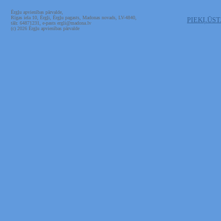
Ērgļu apvienības pārvalde,
Rīgas iela 10, Ērgļi, Ērgļu pagasts, Madonas novads, LV-4840,
PIEKĻŪS
tālr. 64871231, e-pasts ergli@madona.lv
(c) 2026 Ērgļu apvienības pārvalde