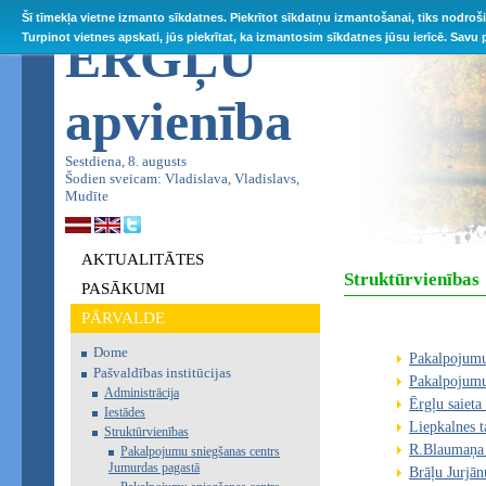
Šī tīmekļa vietne izmanto sīkdatnes. Piekrītot sīkdatņu izmantošanai, tiks nodroš
ĒRGĻU
Turpinot vietnes apskati, jūs piekrītat, ka izmantosim sīkdatnes jūsu ierīcē. Savu
apvienība
Sestdiena, 8. augusts
Šodien sveicam: Vladislava, Vladislavs,
Mudīte
AKTUALITĀTES
Struktūrvienības
PASĀKUMI
PĀRVALDE
Dome
Pakalpojumu
Pašvaldības institūcijas
Pakalpojumu 
Administrācija
Ērgļu saieta
Iestādes
Liepkalnes t
Struktūrvienības
R.Blaumaņa 
Pakalpojumu sniegšanas centrs
Jumurdas pagastā
Brāļu Jurjā