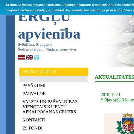
Šī tīmekļa vietne izmanto sīkdatnes. Piekrītot sīkdatņu izmantošanai, tiks nodroš
ĒRGĻU
Turpinot vietnes apskati, jūs piekrītat, ka izmantosim sīkdatnes jūsu ierīcē. Savu
apvienība
Svētdiena, 9. augusts
Šodien sveicam: Madara, Genoveva
AKTUALITĀTES
AKTUALITĀTE
PASĀKUMI
PĀRVALDE
2018-01-31
Stājas spēkā jau
VALSTS UN PAŠVALDĪBAS
VIENOTAIS KLIENTU
APKALPOŠANAS CENTRS
KONTAKTI
ES FONDI