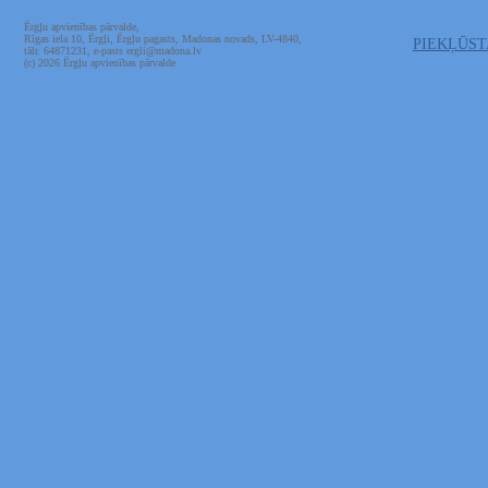
Ērgļu apvienības pārvalde,
Rīgas iela 10, Ērgļi, Ērgļu pagasts, Madonas novads, LV-4840,
PIEKĻŪS
tālr. 64871231, e-pasts ergli@madona.lv
(c) 2026 Ērgļu apvienības pārvalde