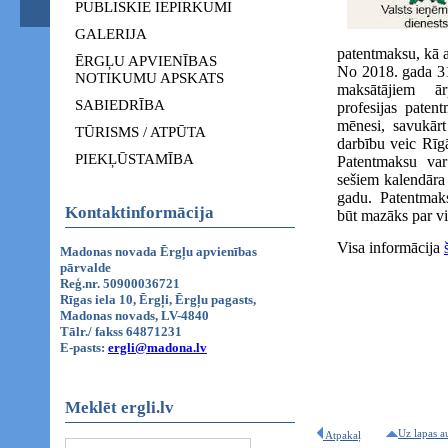
PUBLISKIE IEPIRKUMI
GALERIJA
patentmaksu, kā 
ĒRGĻU APVIENĪBAS
No 2018. gada 31
NOTIKUMU APSKATS
maksātājiem ā
SABIEDRĪBA
profesijas paten
mēnesi, savukārt
TŪRISMS / ATPŪTA
darbību veic Rīg
PIEKĻŪSTAMĪBA
Patentmaksu var
sešiem kalendāra
gadu. Patentmak
Kontaktinformācija
būt mazāks par v
Visa informācija
Madonas novada Ērgļu apvienības
pārvalde
Reģ.nr. 50900036721
Rīgas iela 10, Ērgļi, Ērgļu pagasts,
Madonas novads, LV-4840
Tālr./ fakss 64871231
E-pasts:
ergli@madona.lv
Meklēt ergli.lv
Uz lapas a
Atpakaļ