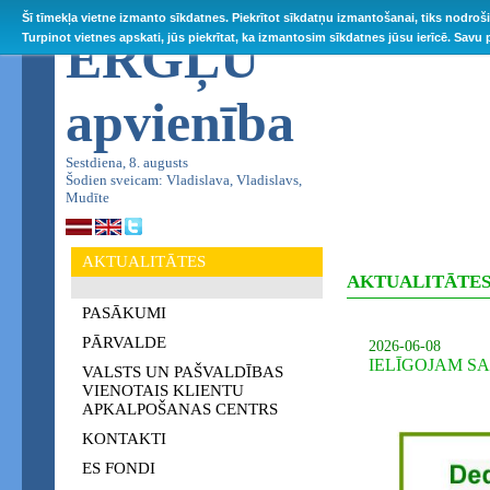
Šī tīmekļa vietne izmanto sīkdatnes. Piekrītot sīkdatņu izmantošanai, tiks nodroš
ĒRGĻU
Turpinot vietnes apskati, jūs piekrītat, ka izmantosim sīkdatnes jūsu ierīcē. Savu
apvienība
Sestdiena, 8. augusts
Šodien sveicam: Vladislava, Vladislavs,
Mudīte
AKTUALITĀTES
AKTUALITĀTE
PASĀKUMI
PĀRVALDE
2026-06-08
IELĪGOJAM S
VALSTS UN PAŠVALDĪBAS
VIENOTAIS KLIENTU
APKALPOŠANAS CENTRS
KONTAKTI
ES FONDI