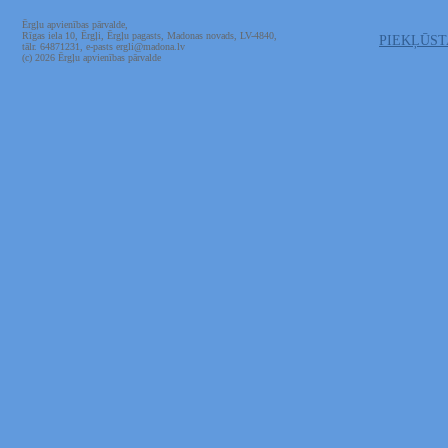
Ērgļu apvienības pārvalde,
Rīgas iela 10, Ērgļi, Ērgļu pagasts, Madonas novads, LV-4840,
PIEKĻŪS
tālr. 64871231, e-pasts ergli@madona.lv
(c) 2026 Ērgļu apvienības pārvalde