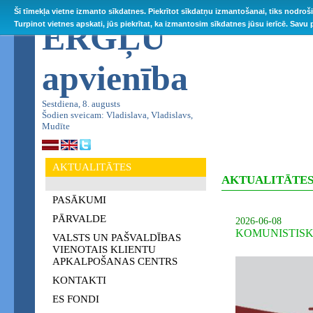
Šī tīmekļa vietne izmanto sīkdatnes. Piekrītot sīkdatņu izmantošanai, tiks nodroš
ĒRGĻU
Turpinot vietnes apskati, jūs piekrītat, ka izmantosim sīkdatnes jūsu ierīcē. Savu
apvienība
Sestdiena, 8. augusts
Šodien sveicam: Vladislava, Vladislavs,
Mudīte
AKTUALITĀTES
AKTUALITĀTE
PASĀKUMI
PĀRVALDE
2026-06-08
KOMUNISTISK
VALSTS UN PAŠVALDĪBAS
VIENOTAIS KLIENTU
APKALPOŠANAS CENTRS
KONTAKTI
ES FONDI