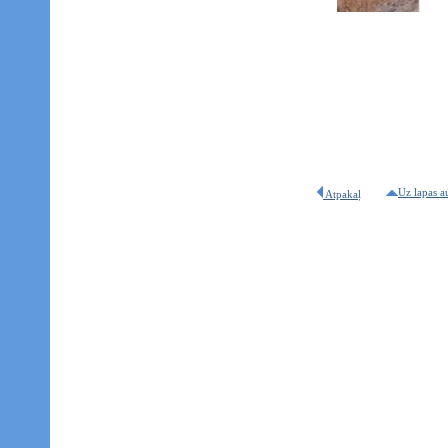
Uz lapas a
Atpakaļ