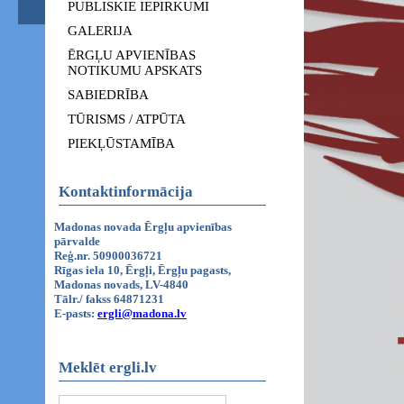
PUBLISKIE IEPIRKUMI
GALERIJA
ĒRGĻU APVIENĪBAS
NOTIKUMU APSKATS
SABIEDRĪBA
TŪRISMS / ATPŪTA
PIEKĻŪSTAMĪBA
Kontaktinformācija
Madonas novada Ērgļu apvienības
pārvalde
Reģ.nr. 50900036721
Rīgas iela 10, Ērgļi, Ērgļu pagasts,
Madonas novads, LV-4840
Tālr./ fakss 64871231
E-pasts:
ergli@madona.lv
Meklēt ergli.lv