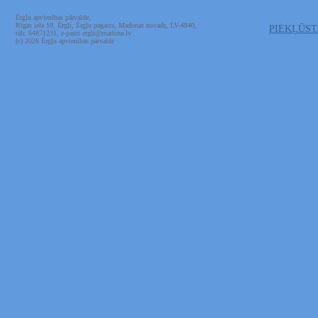
Ērgļu apvienības pārvalde,
Rīgas iela 10, Ērgļi, Ērgļu pagasts, Madonas novads, LV-4840,
PIEKĻŪS
tālr. 64871231, e-pasts ergli@madona.lv
(c) 2026 Ērgļu apvienības pārvalde