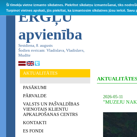
Šī tīmekļa vietne izmanto sīkdatnes. Piekrītot sīkdatņu izmantošanai, tiks nodroš
ĒRGĻU
Turpinot vietnes apskati, jūs piekrītat, ka izmantosim sīkdatnes jūsu ierīcē. Savu
apvienība
Sestdiena, 8. augusts
Šodien sveicam: Vladislava, Vladislavs,
Mudīte
AKTUALITĀTES
AKTUALITĀTE
PASĀKUMI
PĀRVALDE
2026-05-11
"MUZEJU NAK
VALSTS UN PAŠVALDĪBAS
VIENOTAIS KLIENTU
APKALPOŠANAS CENTRS
KONTAKTI
ES FONDI