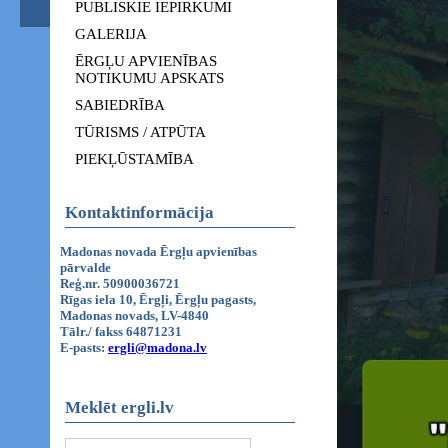
PUBLISKIE IEPIRKUMI
GALERIJA
ĒRGĻU APVIENĪBAS
NOTIKUMU APSKATS
SABIEDRĪBA
TŪRISMS / ATPŪTA
PIEKĻŪSTAMĪBA
Kontaktinformācija
Madonas novada Ērgļu apvienības
pārvalde
Reģ.nr. 50900036721
Rīgas iela 10, Ērgļi, Ērgļu pagasts,
Madonas novads, LV-4840
Tālr./ fakss 64871231
E-pasts:
ergli@madona.lv
Meklēt ergli.lv