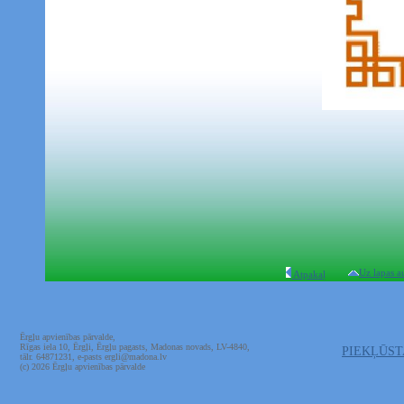
Uz lapas a
Atpakaļ
Ērgļu apvienības pārvalde,
Rīgas iela 10, Ērgļi, Ērgļu pagasts, Madonas novads, LV-4840,
PIEKĻŪS
tālr. 64871231, e-pasts ergli@madona.lv
(c) 2026 Ērgļu apvienības pārvalde