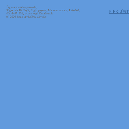
Ērgļu apvienības pārvalde,
Rīgas iela 10, Ērgļi, Ērgļu pagasts, Madonas novads, LV-4840,
PIEKĻŪS
tālr. 64871231, e-pasts ergli@madona.lv
(c) 2026 Ērgļu apvienības pārvalde