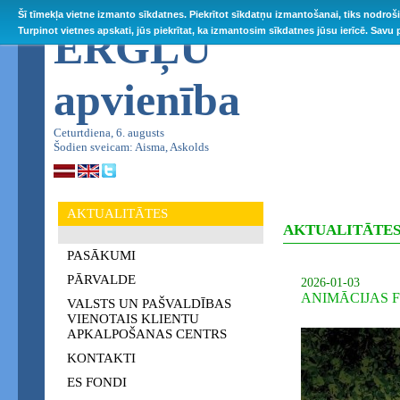
Šī tīmekļa vietne izmanto sīkdatnes. Piekrītot sīkdatņu izmantošanai, tiks nodroš
ĒRGĻU
Turpinot vietnes apskati, jūs piekrītat, ka izmantosim sīkdatnes jūsu ierīcē. Savu
apvienība
Ceturtdiena, 6. augusts
Šodien sveicam: Aisma, Askolds
AKTUALITĀTES
AKTUALITĀTE
PASĀKUMI
PĀRVALDE
2026-01-03
ANIMĀCIJAS F
VALSTS UN PAŠVALDĪBAS
VIENOTAIS KLIENTU
APKALPOŠANAS CENTRS
KONTAKTI
ES FONDI