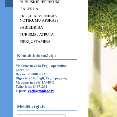
PUBLISKIE IEPIRKUMI
GALERIJA
ĒRGĻU APVIENĪBAS
NOTIKUMU APSKATS
SABIEDRĪBA
TŪRISMS / ATPŪTA
PIEKĻŪSTAMĪBA
Kontaktinformācija
Madonas novada Ērgļu apvienības
pārvalde
Reģ.nr. 50900036721
Rīgas iela 10, Ērgļi, Ērgļu pagasts,
Madonas novads, LV-4840
Tālr./ fakss 64871231
E-pasts:
ergli@madona.lv
Meklēt ergli.lv