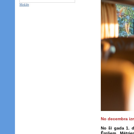
Meklēt
No decembra iz
No šī gada 1. d
Ērgļiem, Mētrie