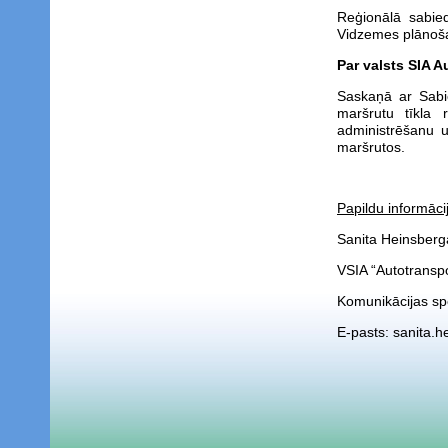
Reģionālā sabie
Vidzemes plānoš
Par valsts SIA A
Saskaņā ar Sabie
maršrutu tīkla 
administrēšanu u
maršrutos.
Papildu informācij
Sanita Heinsberg
VSIA “Autotranspo
Komunikācijas spe
E-pasts: sanita.