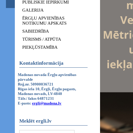
PUBLISKIE IEPIRKUMI
GALERIJA
ĒRGĻU APVIENĪBAS
NOTIKUMU APSKATS
SABIEDRĪBA
TŪRISMS / ATPŪTA
PIEKĻŪSTAMĪBA
Kontaktinformācija
Madonas novada Ērgļu apvienības
pārvalde
Reģ.nr. 50900036721
Rīgas iela 10, Ērgļi, Ērgļu pagasts,
Madonas novads, LV-4840
Tālr./ fakss 64871231
E-pasts:
ergli@madona.lv
Meklēt ergli.lv