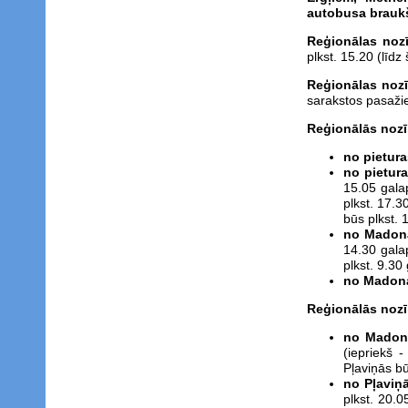
autobusa braukš
Reģionālas noz
plkst. 15.20 (līdz 
Reģionālas noz
sarakstos pasažie
Reģionālās noz
no pietura
no pietur
15.05 galap
plkst. 17.3
būs plkst. 1
no Madon
14.30 galap
plkst. 9.30
no Madon
Reģionālās noz
no Madon
(iepriekš -
Pļaviņās bū
no Pļaviņ
plkst. 20.0