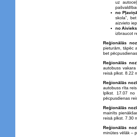
uz autoce
pašvaldības
no Pļaviņ
skola”, be
aizvieto ie
no Aiviek
izbraucot r
Reģionālās no
pieturām, tāpēc a
bet pēcpusdienas 
Reģionālās no
autobuss vakara r
reisā plkst. 8.22
Reģionālās noz
autobuss rīta rei
lplkst. 17.07 no
pēcpusdienas reis
Reģionālās noz
mainīts pienākšan
reisā plkst. 7.30
Reģionālās noz
minūtes vēlāk – pl