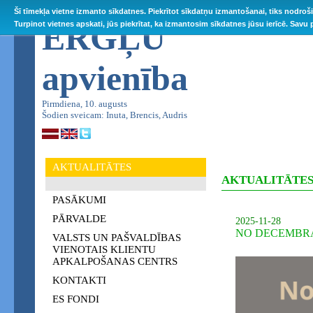
Šī tīmekļa vietne izmanto sīkdatnes. Piekrītot sīkdatņu izmantošanai, tiks nodroš
ĒRGĻU
Turpinot vietnes apskati, jūs piekrītat, ka izmantosim sīkdatnes jūsu ierīcē. Savu
apvienība
Pirmdiena, 10. augusts
Šodien sveicam: Inuta, Brencis, Audris
AKTUALITĀTES
AKTUALITĀTE
PASĀKUMI
PĀRVALDE
2025-11-28
NO DECEMBR
VALSTS UN PAŠVALDĪBAS
VIENOTAIS KLIENTU
APKALPOŠANAS CENTRS
KONTAKTI
ES FONDI