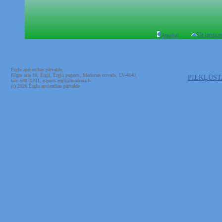
Uz lapas a
Atpakaļ
Ērgļu apvienības pārvalde,
Rīgas iela 10, Ērgļi, Ērgļu pagasts, Madonas novads, LV-4840,
PIEKĻŪS
tālr. 64871231, e-pasts ergli@madona.lv
(c) 2026 Ērgļu apvienības pārvalde