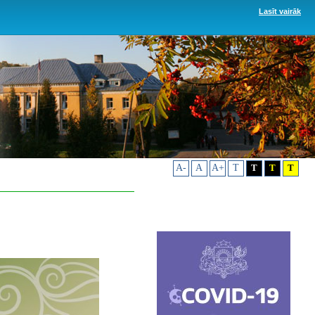
Lasīt vairāk
A-
A
A+
T
T
T
T