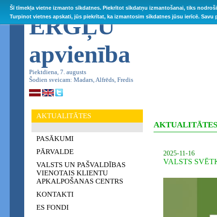
Šī tīmekļa vietne izmanto sīkdatnes. Piekrītot sīkdatņu izmantošanai, tiks nodroš
ĒRGĻU
Turpinot vietnes apskati, jūs piekrītat, ka izmantosim sīkdatnes jūsu ierīcē. Savu
apvienība
Piektdiena, 7. augusts
Šodien sveicam: Madars, Alfrēds, Fredis
AKTUALITĀTES
AKTUALITĀTE
PASĀKUMI
PĀRVALDE
2025-11-16
VALSTS SVĒT
VALSTS UN PAŠVALDĪBAS
VIENOTAIS KLIENTU
APKALPOŠANAS CENTRS
KONTAKTI
ES FONDI