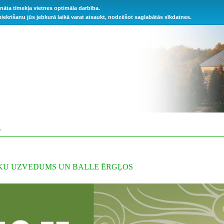
ināta tīmekļa vietnes optimāla darbība.
 piekrišanu jūs jebkurā laikā varat atsaukt, nodzēšot saglabātās sīkdatnes.
S
KU UZVEDUMS UN BALLE ĒRGĻOS