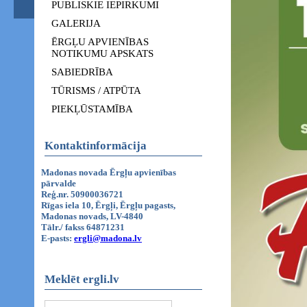
PUBLISKIE IEPIRKUMI
GALERIJA
ĒRGĻU APVIENĪBAS
NOTIKUMU APSKATS
SABIEDRĪBA
TŪRISMS / ATPŪTA
PIEKĻŪSTAMĪBA
Kontaktinformācija
Madonas novada Ērgļu apvienības
pārvalde
Reģ.nr. 50900036721
Rīgas iela 10, Ērgļi, Ērgļu pagasts,
Madonas novads, LV-4840
Tālr./ fakss 64871231
E-pasts:
ergli@madona.lv
Meklēt ergli.lv