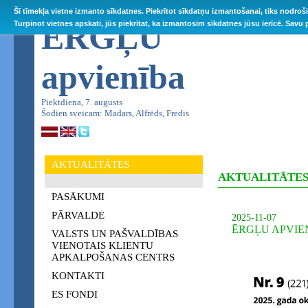
Šī tīmekļa vietne izmanto sīkdatnes. Piekrītot sīkdatņu izmantošanai, tiks nodroš
ĒRGĻU
Turpinot vietnes apskati, jūs piekrītat, ka izmantosim sīkdatnes jūsu ierīcē. Savu
apvienība
Piektdiena, 7. augusts
Šodien sveicam: Madars, Alfrēds, Fredis
AKTUALITĀTES
AKTUALITĀTE
PASĀKUMI
PĀRVALDE
2025-11-07
ĒRGĻU APVIENĪ
VALSTS UN PAŠVALDĪBAS
VIENOTAIS KLIENTU
APKALPOŠANAS CENTRS
KONTAKTI
ES FONDI