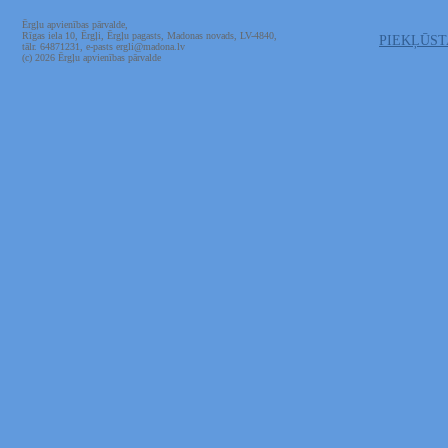
Ērgļu apvienības pārvalde,
Rīgas iela 10, Ērgļi, Ērgļu pagasts, Madonas novads, LV-4840,
PIEKĻŪS
tālr. 64871231, e-pasts ergli@madona.lv
(c) 2026 Ērgļu apvienības pārvalde