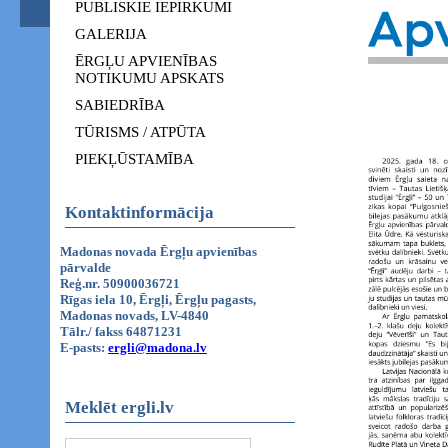
PUBLISKIE IEPIRKUMI
GALERIJA
ĒRGĻU APVIENĪBAS
NOTIKUMU APSKATS
SABIEDRĪBA
TŪRISMS / ATPŪTA
PIEKĻŪSTAMĪBA
Kontaktinformācija
Madonas novada Ērgļu apvienības
pārvalde
Reģ.nr. 50900036721
Rīgas iela 10, Ērgļi, Ērgļu pagasts,
Madonas novads, LV-4840
Tālr./ fakss 64871231
E-pasts:
ergli@madona.lv
Meklēt ergli.lv