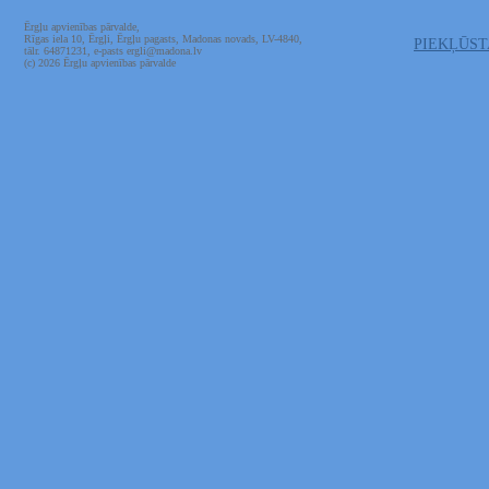
Ērgļu apvienības pārvalde,
Rīgas iela 10, Ērgļi, Ērgļu pagasts, Madonas novads, LV-4840,
PIEKĻŪS
tālr. 64871231, e-pasts ergli@madona.lv
(c) 2026 Ērgļu apvienības pārvalde