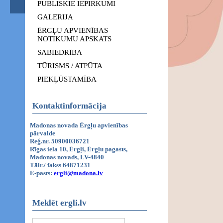
PUBLISKIE IEPIRKUMI
GALERIJA
ĒRGĻU APVIENĪBAS
NOTIKUMU APSKATS
SABIEDRĪBA
TŪRISMS / ATPŪTA
PIEKĻŪSTAMĪBA
Kontaktinformācija
Madonas novada Ērgļu apvienības
pārvalde
Reģ.nr. 50900036721
Rīgas iela 10, Ērgļi, Ērgļu pagasts,
Madonas novads, LV-4840
Tālr./ fakss 64871231
E-pasts:
ergli@madona.lv
Meklēt ergli.lv