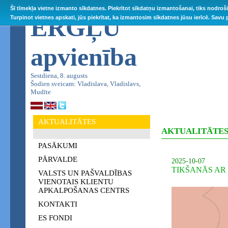
Šī tīmekļa vietne izmanto sīkdatnes. Piekrītot sīkdatņu izmantošanai, tiks nodroš
ĒRGĻU
Turpinot vietnes apskati, jūs piekrītat, ka izmantosim sīkdatnes jūsu ierīcē. Savu
apvienība
Sestdiena, 8. augusts
Šodien sveicam: Vladislava, Vladislavs,
Mudīte
AKTUALITĀTES
AKTUALITĀTE
PASĀKUMI
PĀRVALDE
2025-10-07
TIKŠANĀS AR 
VALSTS UN PAŠVALDĪBAS
VIENOTAIS KLIENTU
APKALPOŠANAS CENTRS
KONTAKTI
ES FONDI