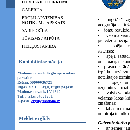
PUBLISKIE IEPIRKUMI
GALERIJA
ĒRGĻU APVIENĪBAS
• augstākā izglī
NOTIKUMU APSKATS
ģeogrāfijā vai inž
• jomu regulējoš
SABIEDRĪBA
• vēlama vismaz
TŪRISMS / ATPŪTA
pieredze attiecīgaj
• spēja lietot
PIEKĻŪSTAMĪBA
sistēmas;
• spēja sastādī
Kontaktinformācija
un situācijas plā
• prasme strādāt 
izpildīt uzdev
Madonas novada Ērgļu apvienības
noteiktajos termi
pārvalde
• spēja un vē
Reģ.nr. 50900036721
Rīgas iela 10, Ērgļi, Ērgļu pagasts,
uzņemties iniciatī
Madonas novads, LV-4840
• valsts valodas
Tālr./ fakss 64871231
vēlamas labas kr
E-pasts:
ergli@madona.lv
zināšanas;
• labas iemaņas
un biroja tehniku.
Meklēt ergli.lv
Galvenie darba 
• ar zemes jautā