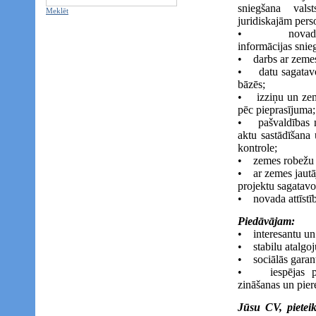
sniegšana vals
Meklēt
juridiskajām per
• novada ied
informācijas snie
• darbs ar zemes
• datu sagatavo
bāzēs;
• izziņu un zem
pēc pieprasījuma;
• pašvaldības 
aktu sastādīšana
kontrole;
• zemes robežu 
• ar zemes jautā
projektu sagatavo
• novada attīstī
Piedāvājam:
• interesantu un 
• stabilu atalg
• sociālās garant
• iespējas pil
zināšanas un pier
Jūsu CV, pieteik