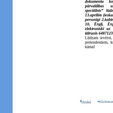
dokumentu ko
pārvaldības u
speciālists” lū
13.aprīlim (iesk
personīgi 2.kabi
10, Ērgļi, Ēr
elektroniski uz 
tālrunis 6487123
Lūdzam ievērot, 
pretendentiem, kur
kārtai!
Uz lapas a
Atpakaļ