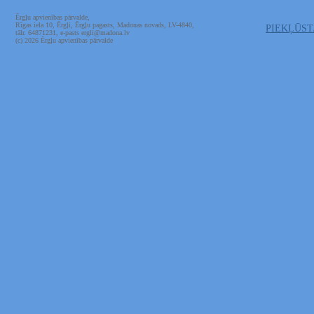
Ērgļu apvienības pārvalde,
Rīgas iela 10, Ērgļi, Ērgļu pagasts, Madonas novads, LV-4840,
PIEKĻŪS
tālr. 64871231, e-pasts ergli@madona.lv
(c) 2026 Ērgļu apvienības pārvalde