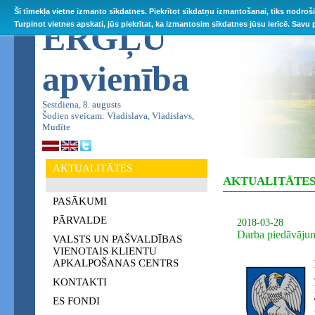
Šī tīmekļa vietne izmanto sīkdatnes. Piekrītot sīkdatņu izmantošanai, tiks nodroš
ĒRGĻU
Turpinot vietnes apskati, jūs piekrītat, ka izmantosim sīkdatnes jūsu ierīcē. Savu
apvienība
Sestdiena, 8. augusts
Šodien sveicam: Vladislava, Vladislavs,
Mudīte
AKTUALITĀTES
AKTUALITĀTE
PASĀKUMI
PĀRVALDE
2018-03-28
Darba piedāvāju
VALSTS UN PAŠVALDĪBAS
VIENOTAIS KLIENTU
APKALPOŠANAS CENTRS
KONTAKTI
ES FONDI