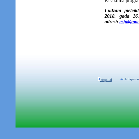
Pasākuma progra
Lūdzam pieteik
2018. gada 16.
adresi:
esip@mad
Uz lapas a
Atpakaļ