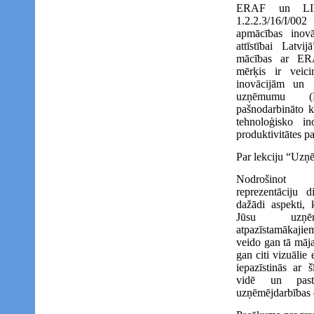
ERAF un LIKT
1.2.2.3/16/I/00
apmācības inovā
attīstībai Latvi
mācības ar ERA
mērķis ir veici
inovācijām un 
uzņēmumu (
pašnodarbināto kv
tehnoloģisko i
produktivitātes p
Par lekciju “Uzņē
Nodrošinot 
reprezentāciju d
dažādi aspekti, k
Jūsu uzņ
atpazīstamākajie
veido gan tā mājas
gan citi vizuālie
iepazīstinās ar š
vidē un pastā
uzņēmējdarbības ef