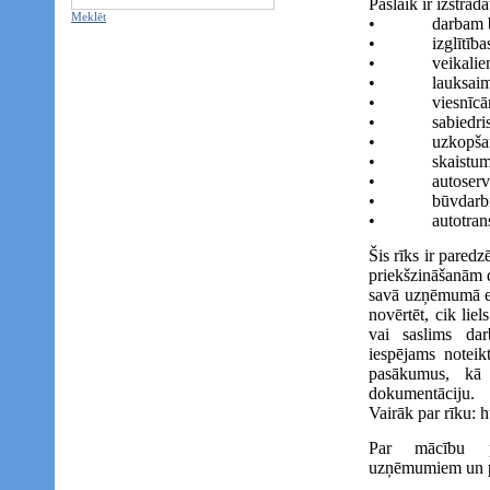
Pašlaik ir izstrādā
Meklēt
• darbam bi
• izglītības 
• veikalie
• lauksaimni
• viesnīcām u
• sabiedriskā
• uzkopšanas 
• skaistumko
• autoservis
• būvdarbiem 
• autotransp
Šis rīks ir paredz
priekšzināšanām d
savā uzņēmumā es
novērtēt, cik liel
vai saslims dar
iespējams noteik
pasākumus, kā 
dokumentāciju.
Vairāk par rīku: 
Par mācību p
uzņēmumiem un p