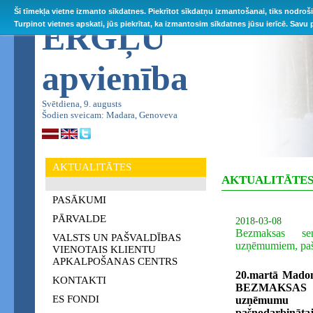
Šī tīmekļa vietne izmanto sīkdatnes. Piekrītot sīkdatņu izmantošanai, tiks nodroš
ĒRGĻU
Turpinot vietnes apskati, jūs piekrītat, ka izmantosim sīkdatnes jūsu ierīcē. Savu
apvienība
Svētdiena, 9. augusts
Šodien sveicam: Madara, Genoveva
AKTUALITĀTES
AKTUALITĀTE
PASĀKUMI
PĀRVALDE
2018-03-08
Bezmaksas s
VALSTS UN PAŠVALDĪBAS
uzņēmumiem, paš
VIENOTAIS KLIENTU
APKALPOŠANAS CENTRS
20.martā Madon
KONTAKTI
BEZMAKSAS s
ES FONDI
uzņēmumu 
pašnodarbinā