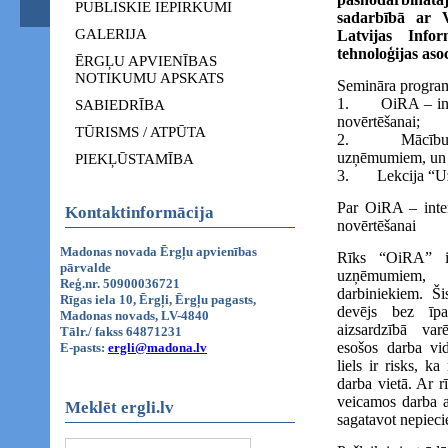
PUBLISKIE IEPIRKUMI
sadarbībā ar V
GALERIJA
Latvijas Info
tehnoloģijas asoc
ĒRGĻU APVIENĪBAS
NOTIKUMU APSKATS
Semināra progra
1. OiRA – intera
SABIEDRĪBA
novērtēšanai;
TŪRISMS / ATPŪTA
2. Mācību pro
uzņēmumiem, un 
PIEKĻŪSTAMĪBA
3. Lekcija “Uzņ
Par OiRA – inter
Kontaktinformācija
novērtēšanai
Madonas novada Ērgļu apvienības
Rīks “OiRA” ir
pārvalde
uzņēmumiem,
Reģ.nr. 50900036721
darbiniekiem. Ši
Rīgas iela 10, Ērgļi, Ērgļu pagasts,
devējs bez īpa
Madonas novads, LV-4840
aizsardzībā va
Tālr./ fakss 64871231
esošos darba vid
E-pasts:
ergli@madona.lv
liels ir risks, ka
darba vietā. Ar r
veicamos darba a
Meklēt ergli.lv
sagatavot nepiec