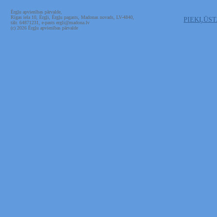
Ērgļu apvienības pārvalde,
Rīgas iela 10, Ērgļi, Ērgļu pagasts, Madonas novads, LV-4840,
PIEKĻŪS
tālr. 64871231, e-pasts ergli@madona.lv
(c) 2026 Ērgļu apvienības pārvalde