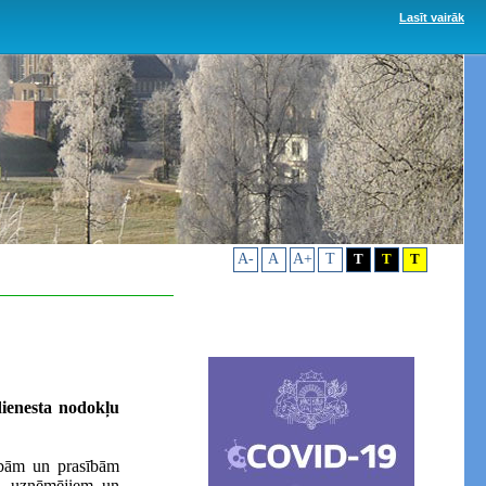
Lasīt vairāk
A-
A
A+
T
T
T
T
dienesta nodokļu
sībām un prasībām
n uzņēmējiem un