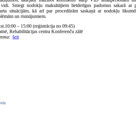
ku vidi. Sniegt nodokļu maksātājiem lietderīgus padomus sakarā ar
darta situācijām, kā arī par procedūrām saskaņā ar nodokļu likumd
oblēmām un risinājumiem.
kst.10:00 – 15:00 (reģistrācija no 09:45)
tnē, Rehabilitācijas centra Konferenču zālē
amma
:
šeit
ugšu