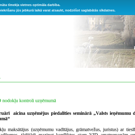
ināta tīmekļa vietnes optimāla darbība.
 piekrišanu jūs jebkurā laikā varat atsaukt, nodzēšot saglabātās sīkdatnes.
S
D nodokļu kontroli uzņēmumā
ruārī aicina uzņēmējus piedalīties seminārā „Valsts ieņēmumu 
mumā“
:
okļu maksātājus (uzņēmumu vadītājus, grāmatvežus, juristus) ar tie
dījumos, tādējādi mazinot konfliktus starp VID amatpersonām u