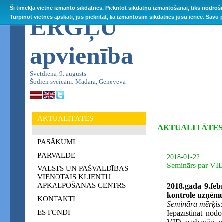
Šī tīmekļa vietne izmanto sīkdatnes. Piekrītot sīkdatņu izmantošanai, tiks nodroš
ĒRGĻU
Turpinot vietnes apskati, jūs piekrītat, ka izmantosim sīkdatnes jūsu ierīcē. Savu
apvienība
Svētdiena, 9. augusts
Šodien sveicam: Madara, Genoveva
AKTUALITĀTES
AKTUALITĀTE
PASĀKUMI
PĀRVALDE
2018-01-22
Seminārs par VI
VALSTS UN PAŠVALDĪBAS
VIENOTAIS KLIENTU
APKALPOŠANAS CENTRS
2018.gada 9.feb
kontrole uzņē
KONTAKTI
Semināra mērķis
ES FONDI
Iepazīstināt nod
VID pārbaužu ga