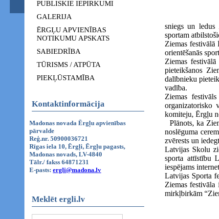
PUBLISKIE IEPIRKUMI
GALERIJA
sniegs un ledus 
ĒRGĻU APVIENĪBAS
sportam atbilstoš
NOTIKUMU APSKATS
Ziemas festivālā 
SABIEDRĪBA
orientēšanās spor
Ziemas festivālā
TŪRISMS / ATPŪTA
pieteikšanos Zie
PIEKĻŪSTAMĪBA
dalībnieku pietei
vadība.
Ziemas festivāls
Kontaktinformācija
organizatorisko 
komiteju, Ērgļu n
Plānots, ka Ziema
Madonas novada Ērgļu apvienības
pārvalde
noslēguma ceremon
Reģ.nr. 50900036721
zvērests un iede
Rīgas iela 10, Ērgļi, Ērgļu pagasts,
Latvijas Skolu z
Madonas novads, LV-4840
sporta attīstību 
Tālr./ fakss 64871231
iespējams intern
E-pasts:
ergli@madona.lv
Latvijas Sporta f
Ziemas festivāla 
mirkļbirkām “Zie
Meklēt ergli.lv