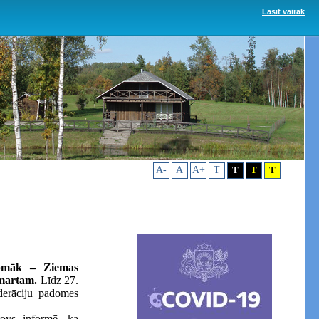
Lasīt vairāk
A-
A
A+
T
T
T
T
urpmāk – Ziemas
. martam.
Līdz 27.
ederāciju padomes
tovs informē, ka