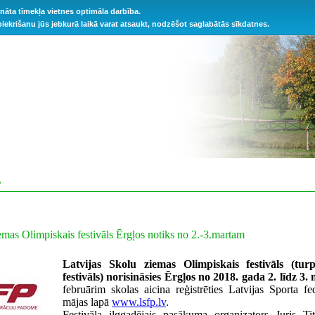
ināta tīmekļa vietnes optimāla darbība.
 piekrišanu jūs jebkurā laikā varat atsaukt, nodzēšot saglabātās sīkdatnes.
S
emas Olimpiskais festivāls Ērgļos notiks no 2.-3.martam
Latvijas Skolu ziemas Olimpiskais festivāls (t
festivāls) norisināsies Ērgļos no 2018. gada 2. līdz 3
februārim skolas aicina reģistrēties Latvijas Sporta f
mājas lapā
www.lsfp.lv
.
Festivāla ilggadējais pasākuma organizators Juris Ti