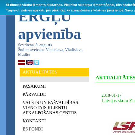
Šī tīmekļa vietne izmanto sīkdatnes. Piekrītot sīkdatņu izmantošanai, tiks nodroš
ĒRGĻU
Turpinot vietnes apskati, jūs piekrītat, ka izmantosim sīkdatnes jūsu ierīcē. Savu
apvienība
Sestdiena, 8. augusts
Šodien sveicam: Vladislava, Vladislavs,
Mudīte
AKTUALITĀTES
AKTUALITĀTE
PASĀKUMI
PĀRVALDE
2018-01-17
Latvijas skolu Zi
VALSTS UN PAŠVALDĪBAS
VIENOTAIS KLIENTU
APKALPOŠANAS CENTRS
KONTAKTI
ES FONDI