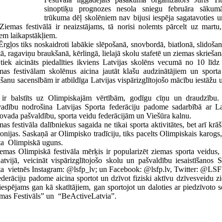
sinoptiķu prognozes nesola sniegu februāra sākumā
trūkuma dēļ skolēniem nav bijusi iespēja sagatavoties u
Ziemas festivālā ir neaizstājams, tā norisi nolemts pārcelt uz martu
iem laikapstākļiem.
Ērgļos tiks noskaidroti labākie slēpošanā, snovbordā, biatlonā, slidoša
tā, ragaviņu braukšanā, kērlingā, lielajā skolu stafetē un ziemas skrieš
 tiek aicināts piedalīties ikviens Latvijas skolēns vecumā no 10 lī
mas festivālam skolēnus aicina jautāt klašu audzinātājiem un sporta
kšanu sacensībām ir atbildīga Latvijas vispārizglītojošo mācību iestāžu
 ir balstīts uz Olimpiskajām vērtībām, godīgu cīņu un draudzību. 
vadību nodrošina Latvijas Sporta federāciju padome sadarbībā ar L
ovada pašvaldību, sporta veidu federācijām un Viešūra kalnu.
s festivāla dalībniekus sagaida ne tikai sporta aktivitātes, bet arī krā
ijas. Saskaņā ar Olimpisko tradīciju, tiks pacelts Olimpiskais karogs
gta Olimpiskā uguns.
iemas Olimpiskā festivāla mērķis ir popularizēt ziemas sporta veidus,
Latvijā, veicināt vispārizglītojošo skolu un pašvaldību iesaistīšanos 
eta vietnēs Instagram: @lsfp_lv; un Facebook: @lsfp.lv, Twitter: @LS
ederāciju padome aicina sportot un dzīvot fiziski aktīvu dzīvesveidu z
iespējams gan kā skatītājiem, gan sportojot un daloties ar piedzīvoto so
mas Festivāls” un “BeActiveLatvia”.