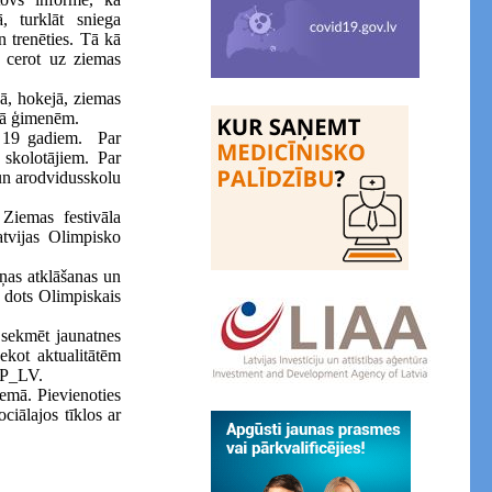
, turklāt sniega
n trenēties. Tā kā
, cerot uz ziemas
nā, hokejā, ziemas
anā ģimenēm.
dz 19 gadiem. Par
 skolotājiem. Par
 un arodvidusskolu
Ziemas festivāla
atvijas Olimpisko
šņas atklāšanas un
, dots Olimpiskais
 sekmēt jaunatnes
Sekot aktualitātēm
FP_LV.
iemā. Pievienoties
ciālajos tīklos ar