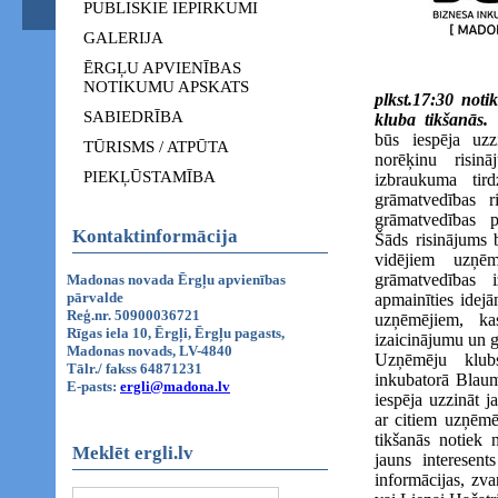
PUBLISKIE IEPIRKUMI
GALERIJA
ĒRGĻU APVIENĪBAS
NOTIKUMU APSKATS
plkst.17:30 not
SABIEDRĪBA
kluba tikšanās.
Š
būs iespēja uzz
TŪRISMS / ATPŪTA
norēķinu risin
PIEKĻŪSTAMĪBA
izbraukuma tir
grāmatvedības r
grāmatvedības 
Kontaktinformācija
Šāds risinājums 
vidējiem uzņē
grāmatvedības 
Madonas novada Ērgļu apvienības
pārvalde
apmainīties idejā
Reģ.nr. 50900036721
uzņēmējiem, ka
Rīgas iela 10, Ērgļi, Ērgļu pagasts,
izaicinājumu un ga
Madonas novads, LV-4840
Uzņēmēju klub
Tālr./ fakss 64871231
inkubatorā Blauma
E-pasts:
ergli@madona.lv
iespēja uzzināt j
ar citiem uzņēmē
tikšanās notiek 
Meklēt ergli.lv
jauns interesents
informācijas, zv