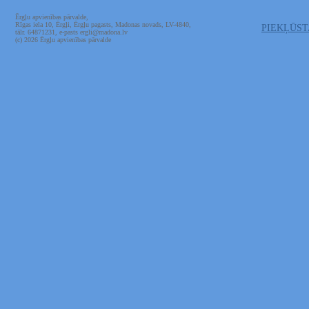
Ērgļu apvienības pārvalde,
Rīgas iela 10, Ērgļi, Ērgļu pagasts, Madonas novads, LV-4840,
PIEKĻŪS
tālr. 64871231, e-pasts ergli@madona.lv
(c) 2026 Ērgļu apvienības pārvalde