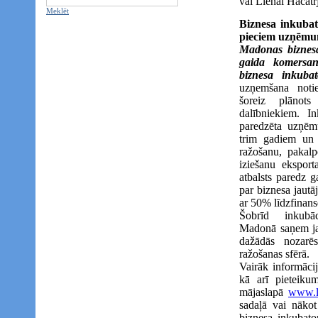
vai Lienai Hačatr
Meklēt
Biznesa inkubato
pieciem uzņēm
Madonas biznesa
gaida komersan
biznesa inkubat
uzņemšana noti
šoreiz plānot
dalībniekiem. I
paredzēta uzņēm
trim gadiem un p
ražošanu, pakal
iziešanu eksport
atbalsts paredz 
par biznesa jautā
ar 50% līdzfinan
Šobrīd inkubā
Madonā saņem ja
dažādās nozar
ražošanas sfērā.
Vairāk informāci
kā arī pieteiku
mājaslapā
www.li
sadaļā vai nāko
biznesa inkubato