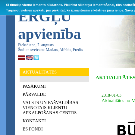
Šī tīmekļa vietne izmanto sīkdatnes. Piekrītot sīkdatņu izmantošanai, tiks nodroš
ĒRGĻU
Turpinot vietnes apskati, jūs piekrītat, ka izmantosim sīkdatnes jūsu ierīcē. Savu
apvienība
Piektdiena, 7. augusts
Šodien sveicam: Madars, Alfrēds, Fredis
AKTUALITĀTES
AKTUALITĀTE
PASĀKUMI
PĀRVALDE
2018-01-03
Aktualitātes no 
VALSTS UN PAŠVALDĪBAS
VIENOTAIS KLIENTU
APKALPOŠANAS CENTRS
KONTAKTI
ES FONDI