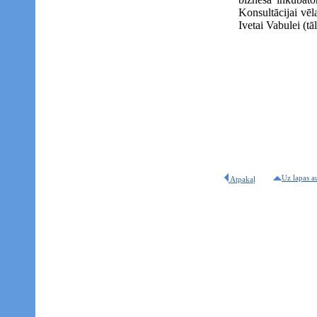
Konsultācijai vēl
Ivetai Vabulei (tā
Uz lapas a
Atpakaļ