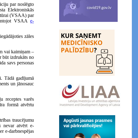
āciju par noslēgto
ta Elektroniskās
ntūrai (VSAA) par
izmantojot VSAA
e-
iegādājoties zāles
kam vai kaimiņam –
 būt izdrukāts no
rāda savs personas
ei. Tādā gadījumā
ments un jānosauc
u receptes varēs
īra formā atvērtu
ktrības traucējumu
ā nevar atvērt e-
ver e-darbnespējas