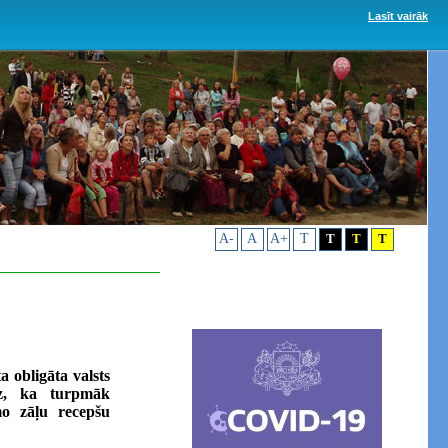
Lasīt vairāk
A-
A
A+
T
T
T
T
a obligāta valsts
dz, ka turpmāk
o zāļu recepšu