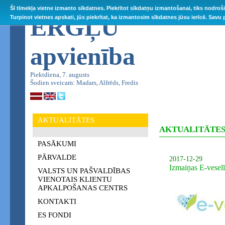
Šī tīmekļa vietne izmanto sīkdatnes. Piekrītot sīkdatņu izmantošanai, tiks nodroš
ĒRGĻU
Turpinot vietnes apskati, jūs piekrītat, ka izmantosim sīkdatnes jūsu ierīcē. Savu
apvienība
Piektdiena, 7. augusts
Šodien sveicam: Madars, Alfrēds, Fredis
AKTUALITĀTES
AKTUALITĀTE
PASĀKUMI
PĀRVALDE
2017-12-29
Izmaiņas E-veselī
VALSTS UN PAŠVALDĪBAS
VIENOTAIS KLIENTU
APKALPOŠANAS CENTRS
KONTAKTI
ES FONDI