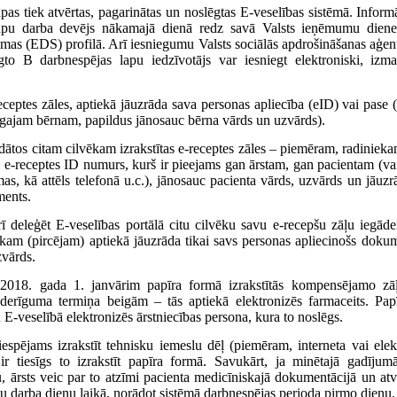
pas tiek atvērtas, pagarinātas un noslēgtas E-veselības sistēmā. Inform
lapu darba devējs nākamajā dienā redz savā Valsts ieņēmumu dienes
ēmas (EDS) profilā. Arī iesniegumu Valsts sociālās apdrošināšanas aģe
ēgto B darbnespējas lapu iedzīvotājs var iesniegt elektroniski, 
eceptes zāles, aptiekā jāuzrāda sava personas apliecība (eID) vai pase (
gajam bērnam, papildus jānosauc bērna vārds un uzvārds).
ādātos citam cilvēkam izrakstītas e-receptes zāles – piemēram, radinie
e-receptes ID numurs, kurš ir pieejams gan ārstam, gan pacientam (var
mas, kā attēls telefonā u.c.), jānosauc pacienta vārds, uzvārds un jāuz
ments.
rī deleģēt E-veselības portālā citu cilvēku savu e-recepšu zāļu iegād
ēkam (pircējam) aptiekā jāuzrāda tikai savs personas apliecinošs doku
zvārds.
 2018. gada 1. janvārim papīra formā izrakstītās kompensējamo zāļ
 derīguma termiņa beigām – tās aptiekā elektronizēs farmaceits. Pap
 E-veselībā elektronizēs ārstniecības persona, kura to noslēgs.
iespējams izrakstīt tehnisku iemeslu dēļ (piemēram, interneta vai ele
 ir tiesīgs to izrakstīt papīra formā. Savukārt, ja minētajā gadījum
, ārsts veic par to atzīmi pacienta medicīniskajā dokumentācijā un at
 darba dienu laikā, norādot sistēmā darbnespējas perioda pirmo dienu.