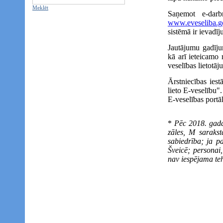
Meklēt
Saņemot e-darbn
www.eveseliba.g
sistēmā ir ievadīj
Jautājumu gadīju
kā arī ieteicamo 
veselības lietotāj
Ārstniecības iest
lieto E-veselību".
E-veselības portā
*
Pēc 2018. gada
zāles, M sarakst
sabiedrība; ja p
Šveicē; personai,
nav iespējama teh