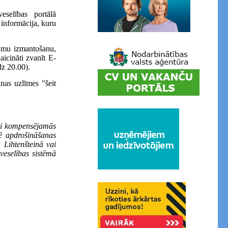
eselības portālā
 informācija, kuru
jumu izmantošanu,
aicināti zvanīt E-
dz 20.00).
anas uzlīmes "šeit
āli kompensējamās
ē apdrošināšanas
 Lihtenšteinā vai
-veselības sistēmā