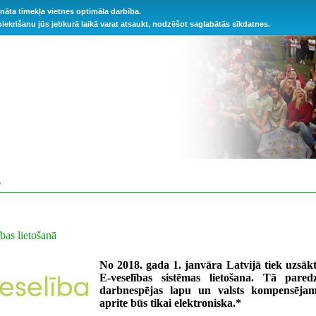
ināta tīmekļa vietnes optimāla darbība.
 piekrišanu jūs jebkurā laikā varat atsaukt, nodzēšot saglabātās sīkdatnes.
S
bas lietošanā
No 2018. gada 1. janvāra Latvijā tiek uzsākt
E-veselības sistēmas lietošana. Tā pare
darbnespējas lapu un valsts kompensējam
aprite būs tikai elektroniska.*