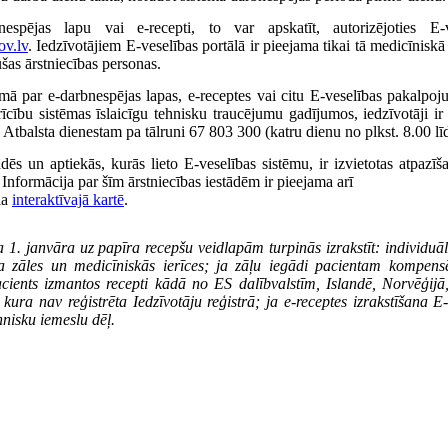
espējas lapu vai e-recepti, to var apskatīt, autorizējoties E-v
ov.lv
. Iedzīvotājiem E-veselības portālā ir pieejama tikai tā medicīniskā
ušas ārstniecības personas.
mā par e-darbnespējas lapas, e-receptes vai citu E-veselības pakalpo
rīcību sistēmas īslaicīgu tehnisku traucējumu gadījumos, iedzīvotāji ir 
u Atbalsta dienestam pa tālruni 67 803 300 (katru dienu no plkst. 8.00 lī
ādēs un aptiekās, kurās lieto E-veselības sistēmu, ir izvietotas atpazīš
 Informācija par šīm ārstniecības iestādēm ir pieejama arī
la
interaktīvajā kartē
.
 1. janvāra uz papīra recepšu veidlapām turpinās izrakstīt: individu
a zāles un medicīniskās ierīces; ja zāļu iegādi pacientam kompens
acients izmantos recepti kādā no ES dalībvalstīm, Islandē, Norvēģijā,
 kura nav reģistrēta Iedzīvotāju reģistrā; ja e-receptes izrakstīšana E
nisku iemeslu dēļ.