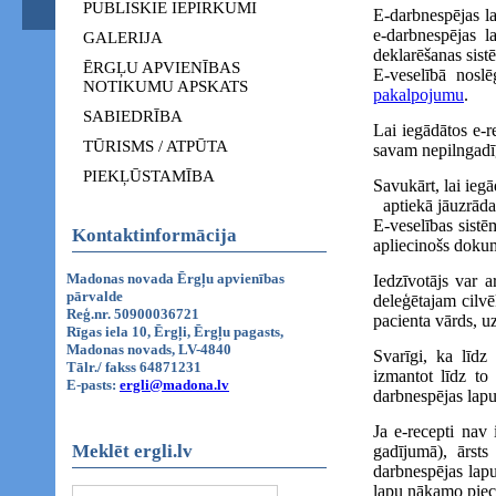
PUBLISKIE IEPIRKUMI
E-darbnespējas la
e-darbnespējas 
GALERIJA
deklarēšanas sist
ĒRGĻU APVIENĪBAS
E-veselībā nosl
NOTIKUMU APSKATS
pakalpojumu
.
SABIEDRĪBA
Lai iegādātos e-r
TŪRISMS / ATPŪTA
savam nepilngadī
PIEKĻŪSTAMĪBA
Savukārt, lai ieg
aptiekā jāuzrāda 
E-veselības sistē
Kontaktinformācija
apliecinošs doku
Madonas novada Ērgļu apvienības
Iedzīvotājs var a
pārvalde
deleģētajam cilv
Reģ.nr. 50900036721
pacienta vārds, u
Rīgas iela 10, Ērgļi, Ērgļu pagasts,
Madonas novads, LV-4840
Svarīgi, ka līdz
Tālr./ fakss 64871231
izmantot līdz to
E-pasts:
ergli@madona.lv
darbnespējas lapu
Ja e-recepti nav 
Meklēt ergli.lv
gadījumā), ārsts
darbnespējas lapu
lapu nākamo piecu