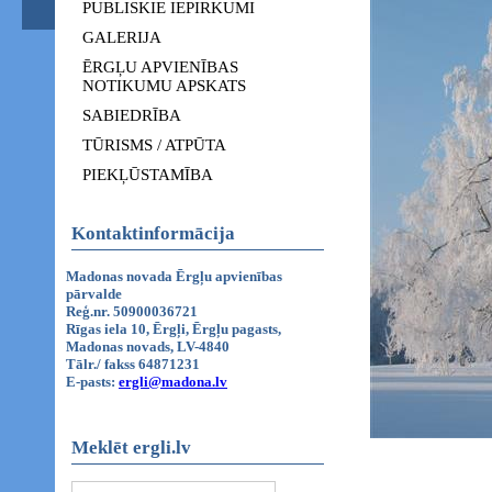
PUBLISKIE IEPIRKUMI
GALERIJA
ĒRGĻU APVIENĪBAS
NOTIKUMU APSKATS
SABIEDRĪBA
TŪRISMS / ATPŪTA
PIEKĻŪSTAMĪBA
Kontaktinformācija
Madonas novada Ērgļu apvienības
pārvalde
Reģ.nr. 50900036721
Rīgas iela 10, Ērgļi, Ērgļu pagasts,
Madonas novads, LV-4840
Tālr./ fakss 64871231
E-pasts:
ergli@madona.lv
Meklēt ergli.lv