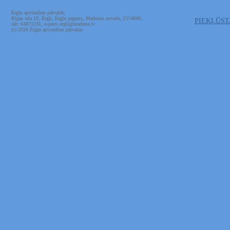
Ērgļu apvienības pārvalde,
Rīgas iela 10, Ērgļi, Ērgļu pagasts, Madonas novads, LV-4840,
PIEKĻŪS
tālr. 64871231, e-pasts ergli@madona.lv
(c) 2026 Ērgļu apvienības pārvalde