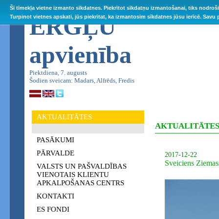
Šī tīmekļa vietne izmanto sīkdatnes. Piekrītot sīkdatņu izmantošanai, tiks nodroš
ĒRGĻU
Turpinot vietnes apskati, jūs piekrītat, ka izmantosim sīkdatnes jūsu ierīcē. Savu
apvienība
Piektdiena, 7. augusts
Šodien sveicam: Madars, Alfrēds, Fredis
AKTUALITĀTES
AKTUALITĀTE
PASĀKUMI
PĀRVALDE
2017-12-22
Sveiciens Ziemas
VALSTS UN PAŠVALDĪBAS
VIENOTAIS KLIENTU
APKALPOŠANAS CENTRS
KONTAKTI
ES FONDI